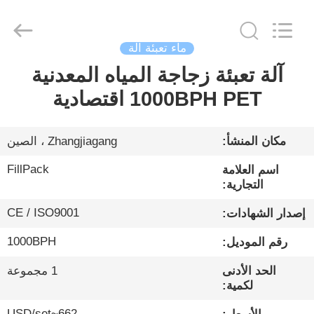
City
FILL-
PACK
Machinery
Co.,
Ltd.
ماء تعبئة آلة
All
Rights
آلة تعبئة زجاجة المياه المعدنية
الصفحة
Reserved.
1000BPH PET اقتصادية
الرئيسية
منتجات
مكان المنشأ:
Zhangjiagang ، الصين
FillPack
اسم العلامة
معلومات
التجارية:
عنا
CE / ISO9001
إصدار الشهادات:
1000BPH
رقم الموديل:
جولة
الحد الأدنى
1 مجموعة
في
لكمية:
المعمل
662~USD/set