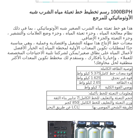
1000BPH رسم تخطيط خط تعبئة مياه الشرب شبه
الأوتوماتيكي للمرجع
هذا هو خط تعبئة مياه الشرب الصغير شبه الأوتوماتيكي ، بما في ذلك
نظام معالجة المياه ، وجزء تعبئة المياه ، وجزء وضع العلامات والتشفير ،
وجزء التعبئة والجزء الإضافي.
معدات خط الإنتاج هذا سهلة التشغيل واقتصادية وعملية ، وهي مناسبة
جدًا لمتطلبات تكوين المعدات الأولية لمحطة المياه.إنه الخيار الأفضل
لأعمال المياه على نطاق صغير!يمكن لشركتنا تلبية الاحتياجات المخصصة
للعملاء ، وإخبارنا بأفكارك ، وسنقدم لك مخطط تكوين المعدات الأكثر
منطقية لحل مخاوفك!
توصية الطاقة الكاملة:
قوة معدات خط كامل
5.375 كيلو واط
قوة غير تحدق
1.625 كيلو واط
بدء الطاقة
2.65 كيلو واط
يوصي القوة الكلية
7 كيلو واط
معلومات التعبئة للخط بأكمله:
حجم التعبئة والتغليف للخط الكامل:
7 تدابير بناء الثقة
وزن التعبئة والتغليف للخط الكامل:
850 كجم
طريقة الشحن الموصى بها:
LCL عن طريق البحر