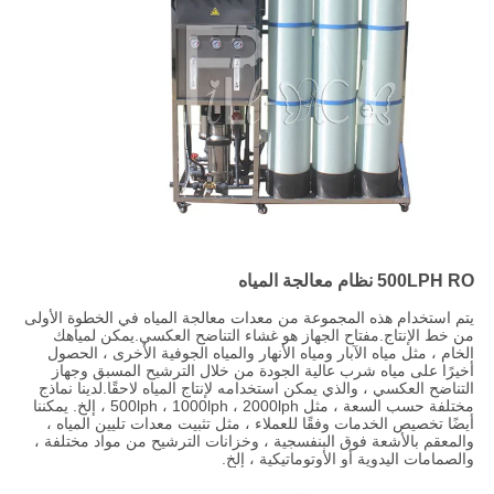
500LPH RO نظام معالجة المياه
يتم استخدام هذه المجموعة من معدات معالجة المياه في الخطوة الأولى
من خط الإنتاج.مفتاح الجهاز هو غشاء التناضح العكسي.يمكن لمياهك
الخام ، مثل مياه الآبار ومياه الأنهار والمياه الجوفية الأخرى ، الحصول
أخيرًا على مياه شرب عالية الجودة من خلال الترشيح المسبق وجهاز
التناضح العكسي ، والذي يمكن استخدامه لإنتاج المياه لاحقًا.لدينا نماذج
مختلفة حسب السعة ، مثل 500lph ، 1000lph ، 2000lph ، إلخ. يمكننا
أيضًا تخصيص الخدمات وفقًا للعملاء ، مثل تثبيت معدات تليين المياه ،
والمعقم بالأشعة فوق البنفسجية ، وخزانات الترشيح من مواد مختلفة ،
والصمامات اليدوية أو الأوتوماتيكية ، إلخ.