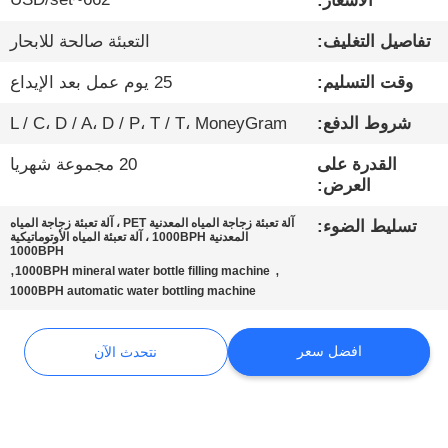
الأسعار:
تفاصيل التغليف:
التعبئة صالحة للابحار
مراقبة
الجودة
وقت التسليم:
25 يوم عمل بعد الإيداع
شروط الدفع:
L / C، D / A، D / P، T / T، MoneyGram
اتصل
القدرة على
20 مجموعة شهريا
بنا
العرض:
آلة تعبئة زجاجة المياه المعدنية PET ، آلة تعبئة زجاجة المياه
تسليط الضوء:
أخبار
المعدنية 1000BPH ، آلة تعبئة المياه الأوتوماتيكية
1000BPH
,
,
1000BPH mineral water bottle filling machine
1000BPH automatic water bottling machine
نتحدث
الآن
افضل سعر
نتحدث الآن
خريطة
الموقع