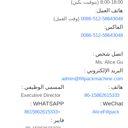
8:00-18:00 (بتوقيت بكين)
Ltd.
All
Rights
هاتف العمل:
مراقبة
Reserved.
0086-512-58643048
(وقت العمل)
الجودة
الفاكس:
0086-512-58643048
اتصل
بنا
اتصل شخص :
Ms. Alice Gu
أخبار
البريد الإلكتروني :
admin@fillpackmachine.com
نتحدث
هاتف :
المسمى الوظيفي :
Executive Director
86-15862615333
الآن
WHATSAPP :
WeChat :
+8615862615333
AliceFillpack
خريطة
فايبر :
الموقع