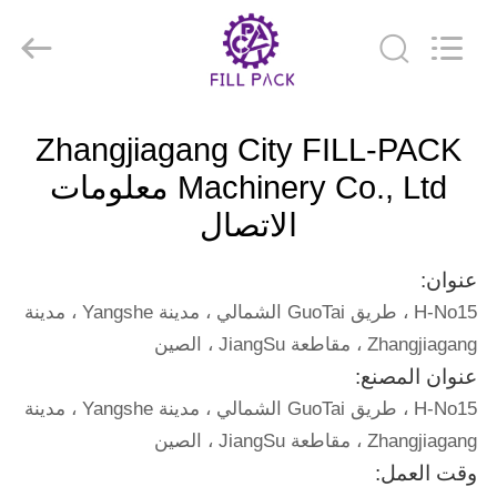
Nederlan
ελληνικά
本語
한
ربية
हिन्दी
Türkç
الصفحة
Indones
Tiếng Vi
Zhangjiagang City FILL-PACK
الرئيسية
ไทย
বাং
ارسی
Machinery Co., Ltd معلومات
Polski
الاتصال
منتجات
الصين
جيّد
عنوان:
جودة
معلومات
ماء
H-No15 ، طريق GuoTai الشمالي ، مدينة Yangshe ، مدينة
تعبئة
عنا
آلة
Zhangjiagang ، مقاطعة JiangSu ، الصين
مزود.
Copyright
©
عنوان المصنع:
2014
جولة
-
H-No15 ، طريق GuoTai الشمالي ، مدينة Yangshe ، مدينة
2026
Zhangjiagang
في
City
Zhangjiagang ، مقاطعة JiangSu ، الصين
FILL-
PACK
وقت العمل:
المعمل
Machinery
Co.,