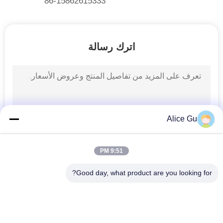
86-15862615333
سياسة
الخصوصية
اترك رسالة
Alice Gu
9:51 PM
Good day, what product are you looking for?
فئات شعبية
جميع
شرب مصنع تعبئة 
ماء تعبئة آلة
المياه