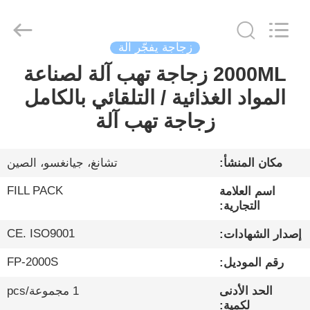
City
FILL-
PACK
Machinery
Co.,
Ltd.
زجاجة يفجّر آلة
All
Rights
2000ML زجاجة تهب آلة لصناعة
الصفحة
Reserved.
المواد الغذائية / التلقائي بالكامل
الرئيسية
زجاجة تهب آلة
منتجات
مكان المنشأ:
تشانغ، جيانغسو، الصين
معلومات
FILL PACK
اسم العلامة
عنا
التجارية:
CE. ISO9001
إصدار الشهادات:
جولة
FP-2000S
رقم الموديل:
في
الحد الأدنى
1 مجموعة/pcs
المعمل
لكمية: