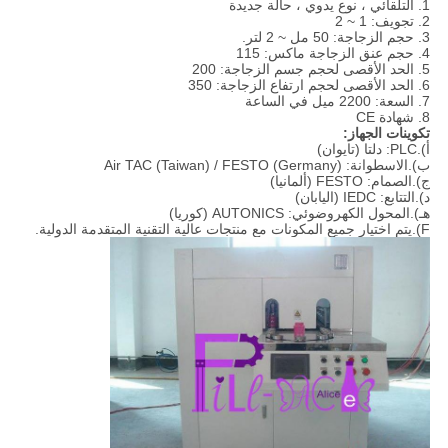
1. التلقائي ، نوع يدوي ، حالة جديدة
2. تجويف: 1 ~ 2
3. حجم الزجاجة: 50 مل ~ 2 لتر.
4. حجم عنق الزجاجة ماكس: 115
5. الحد الأقصى لحجم جسم الزجاجة: 200
6. الحد الأقصى لحجم ارتفاع الزجاجة: 350
7. السعة: 2200 ميل في الساعة
8. شهادة CE
تكوينات الجهاز:
أ).PLC: دلتا (تايوان)
ب).الاسطوانة: Air TAC (Taiwan) / FESTO (Germany)
ج).الصمام: FESTO (ألمانيا)
د).التتابع: IEDC (اليابان)
هـ).المحول الكهروضوئي: AUTONICS (كوريا)
F).يتم اختيار جميع المكونات مع منتجات عالية التقنية المتقدمة الدولية.