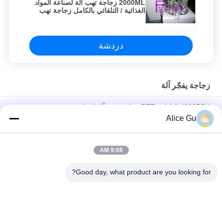
2000ML زجاجة تهب آلة لصناعة المواد
الغذائية / التلقائي بالكامل زجاجة تهب
آلة
دردشة
زجاجة يفجّر آلة
4000BPH التلقائي PET زجاجة تهب آلة لزجاجة عصير
Alice Gu
190mm 1 تجويف PET زجاجة تهب آلة أوتوماتيكية بالكامل لمدة 3-5
لتر
9:08 AM
السيارات الطاقة عصير النفط المشروبات الحيوانات الأليفة / زجاجة
بلاستيكية ضربة / منفاخ / تهب آلة / معدات / خط / النبات / النظام
Good day, what product are you looking for?
فئات شعبية
جميع
شرب مصنع تعبئة 