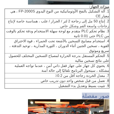
ميزات الجهاز:
1. آلة التشكيل بالنفخ الأوتوماتيكية من النوع اليدوي FP-2000S ، هي
معيار CE
2. إنتاج 50 مل إلى زجاجة 2 لتر / الجرار / علب ، ه
مناسبة خاصة لإنتاج
زجاجات واسعة الفم وشكل خاص.
3. نظام تحكم PLC متقدم مع لوحة سهلة الاستخدام ودقة تحكم بالوقت
من PLC حتى 0.01 ثانية
4. استخدام مصابيح التسخين بالأشعة تحت الحمراء ، قوة الاختراق
القوية ، تسخين الجنين أثناء الدوران ، الثورة المدارية ، توحيد التدفئة ،
سريع وموثوق
5. التحكم المستقل بدرجة الحرارة لمصباح التسخين المختلف للحصول
على نتائج تسخين مثالية
6. يحتوي كل جهاز على جهاز قفل ذاتي آمن ، عندما تواجه العملية
مشكلة ، سيتحول البرنامج تلقائيًا إلى حالة آمنة
7. معدل الخردة زجاجة أقل من 0.2٪
8. تعمل من قبل شخص واحد دون تدريب خاص
9. تثبيت بسيط وتعديل بدء التشغيل
صور مفصلة