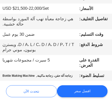
USD $21,500-22,000/Set
الأسعار:
مراقبة
تفاصيل التغليف:
هي زجاجة معبأة تهب آلة المورد بواسطة
الجودة
حالة خشبية.
وقت التسليم:
ضمن 30 يوم عمل
اتصل
بنا
شروط الدفع:
D / A، L / C، D / A، D / P، T / T، ويسترن
يونيون، موني جرام
أخبار
القدرة على
5 سيرت / مجموعات شهريا
العرض:
,
تسليط الضوء:
نتحدث
زجاجة آلة حقن، زجاجة ماكينة
Bottle Making Machine
الآن
افضل سعر
نتحدث الآن
خريطة
الموقع