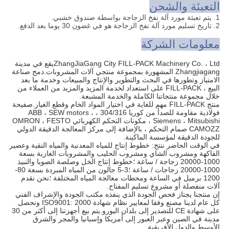
التعبئة والشحن
1. يتم تعبئة مورد آلة نفخ الزجاجة بواسطة صندوق خشبي.
2. تاريخ تسليم مورد آلة نفخ الزجاجة هو في غضون 30 يوما بعد الدفع.
معلومات الشركة
ZhangJiaGang City FILL-PACK Machinery Co. ، Ltdيقع في مدينة
Zhangjiagang المشهورة بمجموعة منتجي آلات المشروبات.دمج صناعة
الامتياز وتطورها في البحث والتطوير والإنتاج والمبيعات وخدمة ما بعد
البيع ، FILL-PACK على استعداد لخدمة المزيد والمزيد من العملاء من
خلال مجموعة منتجاتنا الكاملة والخدمة المشبعة.
منتج FILL-PACK مهم للغاية في اختيار المواد الخام وقطع الغيار.صفيحة
فولاذية مقاومة للصدأ من كوريا 304/316 ، ABB ، SEW motors ،
Siemens ، Mitsubishi ، مكونات التحكم الكهربائي OMRON ، FESTO
CAMOZZ صمام التحكم ، بالإضافة إلى مركز المعالجة الدقيقة الدولي
للجودة الدقيقة لمؤسسة الماكينة.
في الوقت الحاضر ننتج: خطوط إنتاج للمياه المعدنية والمياه النقية وعصير
الفاكهة ومشروب الشاي ومشروب الحليب والمشروبات الغازية بسعة
1000-20000 زجاجة / ساعة ؛خطوط إنتاج الخل وصلصة الصويا والنبيذ
1000-20000 زجاجات / ساعة ؛3-5 جالون من المياه المبردة بسعة 80-
1200 برميل في الساعة ومحطات معالجة المياه المختلفة ؛نحن نقدم
آلات منفصلة أو مشروع تسليم المفتاح.
إن منتجنا يجتاز فحص الجودة الذي ينفذه مكتب الجودة والإشراف الفني
كل عام.لدينا مصنع وفقا لمعايير نظام شهادة ISO9001: 2000 ونحصل
على شهادة CE للتصدير إلى بلدان اليورو.يتم بيع أجهزتنا إلى أكثر من 30
مدينة في الصين وعبر العبور إلى أمريكا وإسبانيا والمجر والشرق
الأوسط والدول الأفريقية.