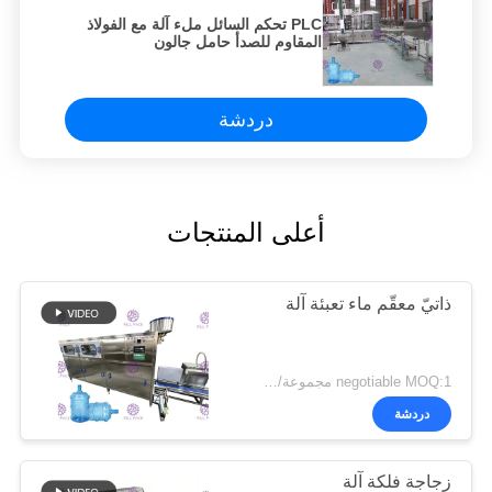
PLC تحكم السائل ملء آلة مع الفولاذ
المقاوم للصدأ حامل جالون
دردشة
أعلى المنتجات
ذاتيّ معقّم ماء تعبئة آلة
negotiable MOQ:1 مجموعة/pcs
دردشة
زجاجة فلكة آلة