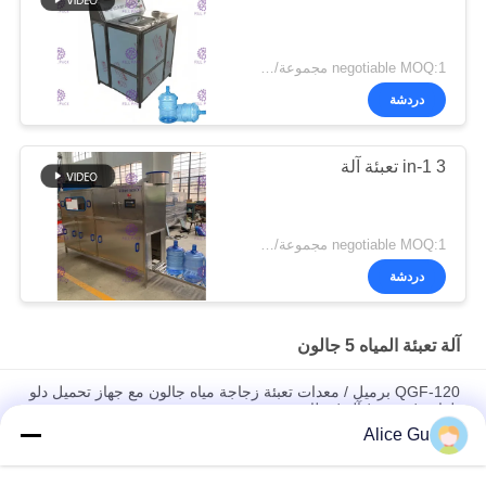
negotiable MOQ:1 مجموعة/pcs
دردشة
3 in-1 تعبئة آلة
negotiable MOQ:1 مجموعة/pcs
دردشة
آلة تعبئة المياه 5 جالون
QGF-120 برميل / معدات تعبئة زجاجة مياه جالون مع جهاز تحميل دلو
تلقائي / مصنع / آلة / نظام
Alice Gu
12g / H 5 جالون برميل المياه ملء آلة الخدمة الذاتية دفع عملة
الضرب