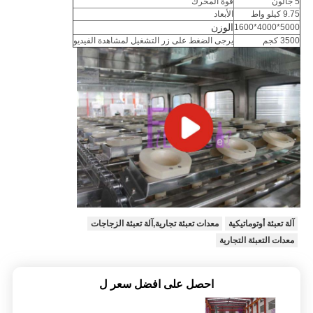
5 جالون
قوة المحرك
9.75 كيلو واط
الأبعاد
الوزن
5000*4000*1600
3500 كجم
يرجى الضغط على زر التشغيل لمشاهدة الفيديو
آلة تعبئة أوتوماتيكية
معدات تعبئة تجارية,آلة تعبئة الزجاجات
معدات التعبئة التجارية
احصل على افضل سعر ل