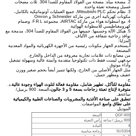
2. مضخة مياه: مضخة من الفولاذ المقاوم للصدأ 304. ثلاث مضخات
غسيل ومضخة تعبئة واحدة.
3. نظام تحكم Mitsubishi PLC، جميع العمليات أوتوماتيكية بالكامل،
مكونات كهربائية أخرى من ماركة Schneider و Omron.
4. مع اسطوانة هواء من ماركة AIRTAC، مجموعة F.R.L. وصمام
كهرومغناطيسي للاسطوانة الهوائية.
5. هيكل الآلة وجسمها: جميعها من الفولاذ المقاوم للصدأ 304، مدمجة مع
نوافذ زجاجية شفافة من الألياف.
المزايا:
أ.
يستخدم الجهاز مكونات رئيسية من الأجهزة الكهربائية والمواد المعدنية
المصنعة
من مصانع ذات علامات تجارية معروفة من الداخل والخارج.
ب.
فهي ليست فقط ذات تكنولوجيا متقدمة وأتمتة عالية وسهولة تشغيل
وأداء موثوق
مثل الجهاز الأصلي من الخارج، ولكنها تتميز أيضاً بحجم صغير ووزن
خفيف ومظهر جميل،
ج.
مقاومة للتآكل، تطهير شامل، مقاومة فعالة لتلوث الهواء وجودة عالية.
د.
متوفرة لإنتاج تعبئة زجاجات بسعة 5 و 3 جالون،
السعة: 900 برميل/
ساعة
هـ.
تنطبق على صناعة الأغذية والمشروبات والصناعات الطبية والكيميائية
على نطاق واسع
المواصفات:
الموديل
QGF-900
السعة
900 برميل / ساعة
رأس التعبئة
4
المادة
SUS304
زجاجة مناسبة