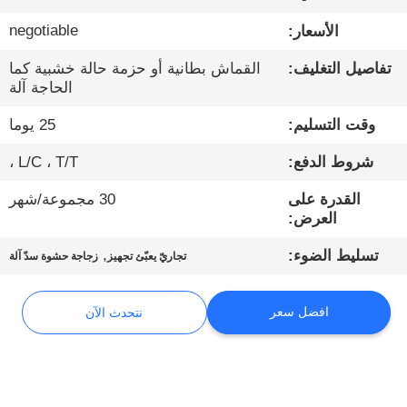
negotiable
الأسعار:
مراقبة
تفاصيل التغليف:
القماش بطانية أو حزمة حالة خشبية كما
الجودة
الحاجة آلة
وقت التسليم:
25 يوما
اتصل
بنا
شروط الدفع:
L/C ، T/T ،
القدرة على
30 مجموعة/شهر
أخبار
العرض:
,
تسليط الضوء:
تجاريّ يعبّئ تجهيز
زجاجة حشوة سدّ آلة
نتحدث
الآن
افضل سعر
نتحدث الآن
خريطة
الموقع