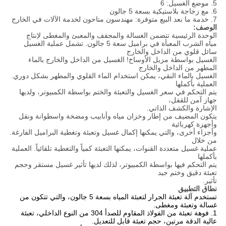
5. موضع الغسيل: 6
6. مع زجاجة بلاستيكية بسعة 5 جالون
7. خدمة ما بعد البيع متوفرة: مهندسون متاحون لخدمة الآلات في الخارج
الوصف:
الوحدة الرئيسية تتضمن الغسالة والمجفف والمعبئ والمغطى لإنتاج
مياه الشرب المعبأة في براميل سعة 5 جالون. تشمل عملية الغسيل
سائل قلوي من الداخل والخارج
الغسيل بواسطة مزيل الأوساخ! الغسيل من الداخل والخارج بالماء
المطهر من الداخل والخارج
الغسيل بالماء النقي، يمكن استخدام الماء القلوي والمطهر بشكل دوري.
العملية بأكملها
يتم التحكم في سعر الغسيل والتعبئة والختم بواسطة الكمبيوتر، ولديها
جهاز آمن للقفل،
الإشارة والكشف الذاتي.
يتكون المضيف من إطار وخزان مياه وأنابيب ومضخة واسطوانة ونقل
وأجهزة كهربائية
وأجزاء أخرى، والتي يمكنها إكمال غسيل وتعبئة وتغطية البراميل الفارغة.
من خلال
عملية غسيل متعددة القنوات، يمكنها التعبئة كمياً والتغطية تلقائياً. العملية
بأكملها
يتم التحكم فيها بواسطة الكمبيوتر، لذلك لديها تأثير غسيل مستقر وحجم
تعبئة دقيق وختم جيد
تأثير.
نطاق التطبيق
تستخدم آلة تعبئة الجرار لتعبئة المياه بسعة 5 جالون، والتي تتكون من
غسالة وتعبئة ومغطى.
1. فوهة تعبئة من الفولاذ المقاوم للصدأ 304 من النوع الداخلي، تعبئة
عالية الدقة مرتين، حجم تعبئة قابل للتعديل.