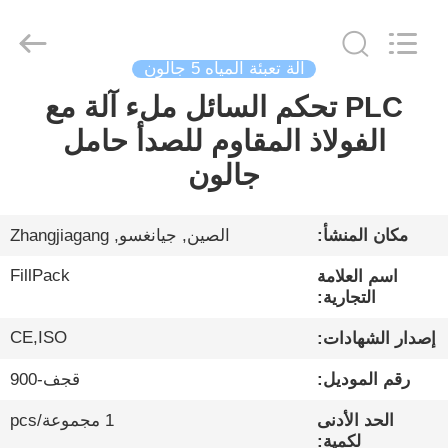
City
FILL-
PACK
Machinery
Co.,
Ltd.
آلة تعبئة المياه 5 جالون
All
Rights
PLC تحكم السائل ملء آلة مع
الصفحة
Reserved.
الفولاذ المقاوم للصدأ حامل
الرئيسية
جالون
منتجات
مكان المنشأ:
الصين, جيانغسو, Zhangjiagang
معلومات
FillPack
اسم العلامة
عنا
التجارية:
CE,ISO
إصدار الشهادات:
جولة
رقم الموديل:
قجف-900
في
الحد الأدنى
1 مجموعة/pcs
المعمل
لكمية: