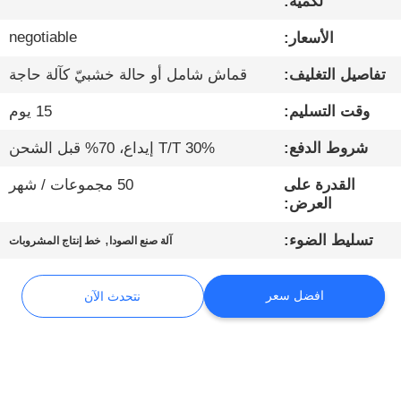
لكمية:
negotiable
الأسعار:
مراقبة
الجودة
تفاصيل التغليف:
قماش شامل أو حالة خشبيّ كآلة حاجة
وقت التسليم:
15 يوم
اتصل
شروط الدفع:
30% T/T إيداع، 70% قبل الشحن
بنا
القدرة على
50 مجموعات / شهر
العرض:
أخبار
,
تسليط الضوء:
آلة صنع الصودا
خط إنتاج المشروبات
نتحدث
افضل سعر
نتحدث الآن
الآن
خريطة
الموقع