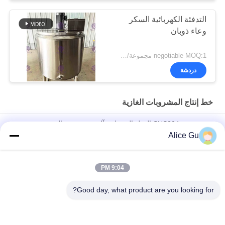
التدفئة الكهربائية السكر
وعاء ذوبان
negotiable MOQ:1 مجموعة/pcs
دردشة
خط إنتاج المشروبات الغازية
عمودي نوع SUS304 الفول السوداني آلة تجهيز زبدة السمسم
Alice Gu
عصير ماء مكربن ​​نبيذ PET بلاستيك زجاج 3 في 1 آلة تعبئة زجاجة
أحادية الكتلة / معدات / خط / مصنع / نظام
9:04 PM
PET بلاستيك زجاج 3 في 1 Monobloc الغاز شرب المشروبات المياه
زجاجة النبيذ ملء آلة / معدات / مصنع / Syst
Good day, what product are you looking for?
فئات شعبية
جميع