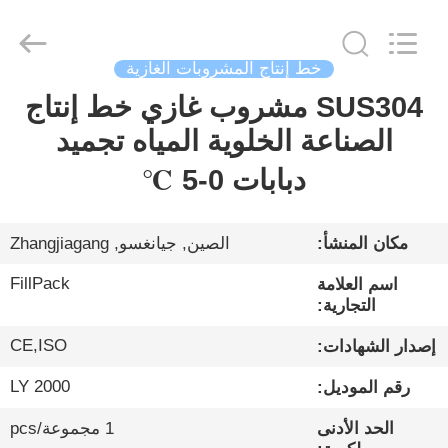
City
FILL-
PACK
Machinery
Co.,
Ltd.
خط إنتاج المشروبات الغازية
All
Rights
SUS304 مشروب غازي خط إنتاج
الصفحة
Reserved.
الصناعة الخلوية المياه تجميد
الرئيسية
دبابات 0-5 ℃
منتجات
مكان المنشأ:
الصين, جيانغسو, Zhangjiagang
معلومات
FillPack
اسم العلامة
عنا
التجارية:
CE,ISO
إصدار الشهادات:
جولة
LY 2000
رقم الموديل:
في
المعمل
الحد الأدنى
1 مجموعة/pcs