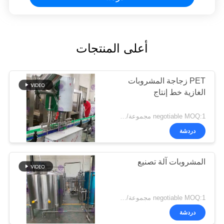
أعلى المنتجات
PET زجاجة المشروبات
الغازية خط إنتاج
negotiable MOQ:1 مجموعة/pcs
دردشة
المشروبات آلة تصنيع
negotiable MOQ:1 مجموعة/pcs
دردشة