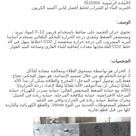
3المادة الرئيسية: SUS304
4لتبريد الماء أو الشراب لخلط أفضل لثاني أكسيد الكربون
الوصف:
تحتوي خزان التجميد على ضاغط باستخدام فريون F-12 كمواد تبريد ،
ومستشعر الضغط ومُعدي درجة الحرارة للتحكم التلقائي.يستخدم أساسا
لتبريد المشروب إلى درجة حرارة منخفضة ل CO2 اختلاط سهل في آلة
خلط CO2 القادمةإنها معدات إضافية للماء الغازي وصناعة النبيذ الفوار.
الشخصيات:
1. الخزان هو بواسطة مسحوق الطلاء ومعالجة مضادة للتآكل
2. لوحة التحكم هو من خلال تصميم الإنسانية، هو سهل للتحكم، تحتاج
فقط إلى توصيل أنبوب المدخل / المخرج والطاقة،يمكن أن تبدأ الآلة
تلقائيًا (يمكن أن تبدأ/تتوقف الآلة تلقائيًا وفقًا لإعداد درجة الحرارة))
3الآلة مع حماية الضغط المنخفض العالي؛ حماية تسرب الكهرباء، حماية
المرحلة الافتراضية، حماية مكافحة المرحلة، حماية زيادة في الحمل؛
محرك ضاغط حماية زيادة في الحرارة،واقي ضد الجليد
4معظم المضغوطات الحديثة من النوع Volute، والقطع الكهربائية والباردة
كلها من قبل قطع تجارية