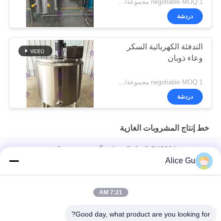
negotiable MOQ:1 مجموعة/pcs
دردشة
التدفئة الكهربائية السكر
وعاء ذوبان
negotiable MOQ:1 مجموعة/pcs
دردشة
خط إنتاج المشروبات الغازية
عمودي نوع SUS304 الفول السوداني آلة تجهيز زبدة السمسم
Alice Gu
عصير ماء مكربن ​​نبيذ PET بلاستيك زجاج 3 في 1 آلة تعبئة زجاجة
أحادية الكتلة / معدات / خط / مصنع / نظام
7:21 AM
PET بلاستيك زجاج 3 في 1 Monobloc الغاز شرب المشروبات المياه
زجاجة النبيذ ملء آلة / معدات / مصنع / Syst
Good day, what product are you looking for?