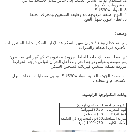
2. يستخدم لإذابة السكر الصلب إلى سكر سائل لاستخدامه في
المشروبات الأخيرة
3. المواد: SUS304
4. النوع: طبقة مزدوجة مع وظيفة التسخين ومحرك الخلط
5. غطاء علوي سهل الفتح
وصف:
يتم استخدام وعاء / خزان صهر السكر هذا لإذابة السكر لخلط المشروبات
الأخيرة في الطعام والشراب.
تم ضبطه بمحرك خلط للخلط. مزودة بصندوق تحكم كهربائي بمقابض؛
يتم ضبطه بمقياس درجة الحرارة داخل الخزان لقياس درجة الحرارة؛
مزودة بطبقة تسخين كهربائية لتسخين السكر.
إنها تعتمد الجودة العالية لمواد SUS304، وتلبي متطلبات الغذاء. سهل
الاستخدام والتنظيف.
بيانات التكنولوجيا الرئيسية:
القدرة الإنتاجية :
200 (كجم/الوقت)
قوة المحرك :
0.55 (كيلوواط)
قوة التدفئة :
18 (كيلوواط)
سرعة السلسلة:
60 (يو دقيقة/دورة في الدقيقة)
الأبعاد الكلية :
750×1400 (مم)