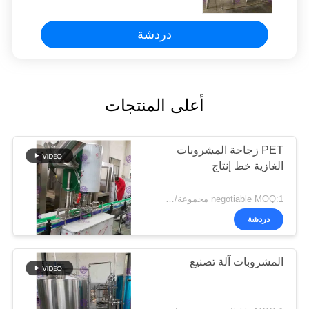
دردشة
أعلى المنتجات
PET زجاجة المشروبات
الغازية خط إنتاج
negotiable MOQ:1 مجموعة/pcs
دردشة
المشروبات آلة تصنيع