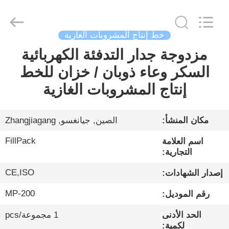
City
FILL-
PACK
Machinery
Co.,
Ltd.
خط إنتاج المشروبات الغازية
All
Rights
مزدوجة جدار التدفئة الكهربائية
الصفحة
Reserved.
السكر وعاء ذوبان / خزان للخط
الرئيسية
إنتاج المشروبات الغازية
منتجات
مكان المنشأ:
الصين, جيانغسو, Zhangjiagang
معلومات
FillPack
اسم العلامة
عنا
التجارية:
CE,ISO
إصدار الشهادات:
جولة
MP-200
رقم الموديل:
في
الحد الأدنى
1 مجموعة/pcs
المعمل
لكمية: