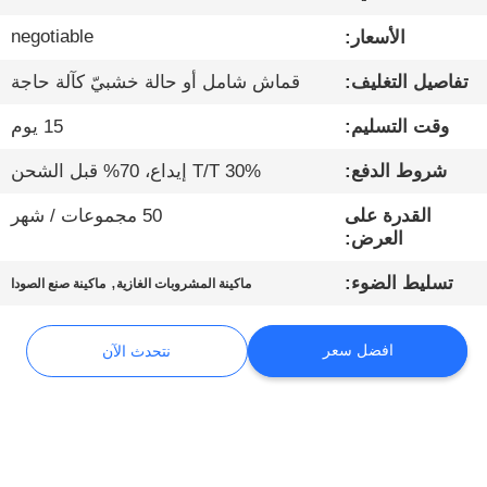
negotiable
الأسعار:
مراقبة
تفاصيل التغليف:
قماش شامل أو حالة خشبيّ كآلة حاجة
الجودة
وقت التسليم:
15 يوم
اتصل
شروط الدفع:
30% T/T إيداع، 70% قبل الشحن
بنا
القدرة على
50 مجموعات / شهر
العرض:
أخبار
,
تسليط الضوء:
ماكينة المشروبات الغازية
ماكينة صنع الصودا
نتحدث
افضل سعر
نتحدث الآن
الآن
خريطة
الموقع