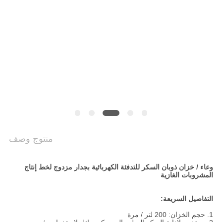
سياسة
الخصوصية
منتوج وصف
وعاء / خزان ذوبان السكر للتدفئة الكهربائية بجدار مزدوج لخط إنتاج
المشروبات الغازية
التفاصيل السريعة:
1. حجم الخزان: 200 لتر / مرة