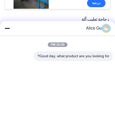
دردشة
زجاجة تعليب آلة
Alice Gu
سيكتيوناليزد 500ml زجاجة آلة التعبئة معقم للمشروبات غير الغازية
نقية رذاذ الماء زجاجة آلة التعبئة معقم الجليد الشاي آلة التبريد
10:30 PM
آلة تعبئة الزجاجات بالغراء الساخن آلة التعبئة التلقائية المستمرة
Good day, what product are you looking for?
فئات شعبية
جميع
شرب مصنع تعبئة 
ماء تعبئة آلة
المياه
آلة تعبئة المياه 5 
آلة تعبئة الساخنة
جالون
المشروبات الغازية 
آلة تعبئة عصير