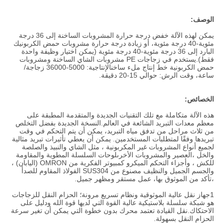
الوصف:
يمكن لهذه الآلة خفض درجة حرارة المشروبات الساخنة إلى 36 درجة
مئوية-40 درجة مئوية، أو زيادة درجة حرارة مشروبات حمض الكربونيك
البارد إلى 36 درجة مئوية-40 درجة مئوية (يمكن اختيار وظيفة واحدة
فقط).يستخدم في زجاجات PE مشروبات الشاي الساخنة ومشروبات
حمض الكربونية خط إنتاج ملء ساخنالإنتاجية: 5000-36000 زجاجة/
ساعة، وقت الرش: حوالي 15-20 دقيقة.
الخصائص:
هذه الآلة متكاملة مع تلك التقنيات الجديدة والمتقدمة المطبقة على
معظم معدات التبريد الشائعة في العالم.النسخة الجديدة بفضل التخلص
من ثلاث مراحل من تدفق مياه التبريد، يمكن أن يتم التحكم في وقت
تبريدها وفقًا لمتطلبات المستخدمين. يمكن أن يعطي تأثيرات تبريد مثالية
لجميع أنواع المشروبات غير المكربونية ، مثل الشاي والنبيذ والصلصة
والخل ،العصير والمشروبات الأخرىلوحات السلسلة المطوية والمقاومة
للكش ، وأجزاء التحكم الميكرو كمبيوتر الفكرية من OMRON (اليابان) ،
والجسم الجميل والنظيف مصنوع من SUS304 الفولاذ المقاوم للصدأ
،تأكد من الموثوق بها، عمل مستقر ومظهر جميل.
1جهاز نقل عالية الموثوقية ونظام تسريع مرونة؛ الحزام النقل للزجاجات
هو شبكة سلسلة بلاستيكية عالية القوة التي لديها قوة الله ودليل على
الاحتكاك.نقل القيادة تعتمد محرك بدون خطوة التي يمكن أن تغير سرعة
الحزام النقل بسهولة.