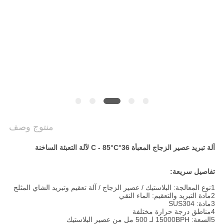
سياسة
الخصوصية
منتوج وصف
آلة تبريد عصير الزجاج المعبأة 36°C - 85°C لآلة التعبئة الساخنة
تفاصيل سريعة:
1نوع المعالجة: البلاستيك / عصير الزجاج / آلة تعقيم وتبريد الشاي المثلج
2مادة التبريد والتعقيم: الماء النقي
3مادة: SUS304
4مناطق درجة حرارة مختلفة
5السعة: 15000BPH لـ 500 مل من عصير البلاستيك