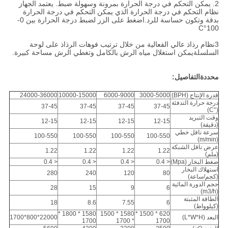
2. يمكن التحكم في درجة الحرارة بمرونة وسهولة ضبط. يعتمد الجهاز
نظام التحكم في درجة الحرارة الذي يمكن التحكم في درجة الحرارة
بدقة وتكون حساسة للرد.اضغط على الزر لضبط درجة الحرارة بين 0-
100°C
3نظام رذاذ عالي الفعالية من خلال ترتيب فوهات الرذاذ على لوحة
السلسلةيمكن استغلال مياه الرش بالكامل وتغطي الرش مساحة كبيرة.
محددة
التفاصيل:
قدرة الإنتاج (BPH)
3000-5000
6000-9000
10000-15000
24000-36000
درجة حرارة التدفئة
37-45
37-45
37-45
37-45
(°C)
وقت التبريد
12-15
12-15
12-15
12-15
(دقيقة)
سرعة ناقل خطي
100-550
100-550
100-550
100-550
(m/min)
عرض ناقل الشبكة
1.22
1.22
1.22
1.22
(ملم)
ضغط البخار (Mpa)
< 0.4
< 0.4
< 0.4
< 0.4
استهلاك البخار
280
240
120
80
(كجم/ساعة)
حجم الدورة المائية
28
15
9
6
(m3/h)
الطاقة المثبتة
18
8.6
7.55
6
(كيلوواط)
1580 * 1800 *
1580 * 1500
620 * 1500 *
البعد (L*W*H)
22000*800*1700
1700
* 1700
1700