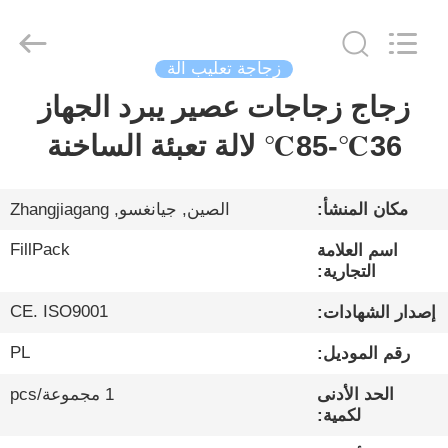
City
FILL-
PACK
Machinery
Co.,
Ltd.
زجاجة تعليب آلة
All
Rights
زجاج زجاجات عصير يبرد الجهاز
الصفحة
Reserved.
الرئيسية
36℃-85℃ لالة تعبئة الساخنة
منتجات
مكان المنشأ:
الصين, جيانغسو, Zhangjiagang
FillPack
اسم العلامة
معلومات
التجارية:
عنا
CE. ISO9001
إصدار الشهادات:
PL
رقم الموديل:
جولة
في
الحد الأدنى
1 مجموعة/pcs
لكمية:
المعمل