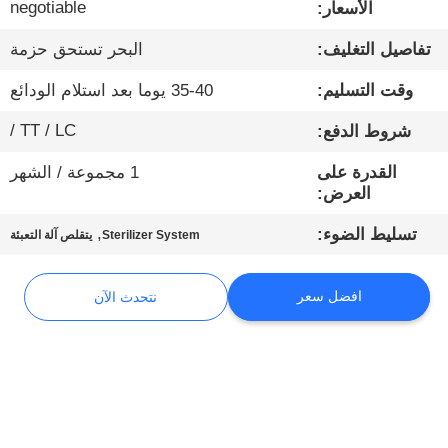
negotiable
الأسعار:
مراقبة
تفاصيل التغليف:
البحر تستحق حزمة
الجودة
وقت التسليم:
35-40 يوما بعد استلام الودائع
TT / LC /
شروط الدفع:
اتصل
القدرة على
1 مجموعة / الشهر
بنا
العرض:
,
تسليط الضوء:
Sterilizer System
يتقلص آلة التعبئة
أخبار
افضل سعر
نتحدث الآن
نتحدث
الآن
خريطة
الموقع