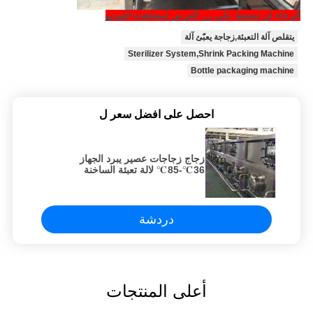
الرجاء ان تضغط على زر العرض لمشاهدة الفيديو
يتقلص آلة التعبئة,زجاجة يعبّئ آلة
Sterilizer System,Shrink Packing Machine
Bottle packaging machine
احصل على افضل سعر ل
زجاج زجاجات عصير يبرد الجهاز
36℃-85℃ لالة تعبئة الساخنة
دردشة
أعلى المنتجات