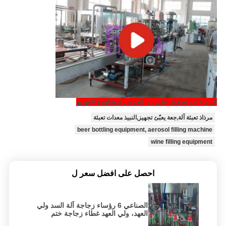
الرجاء ان تضغط على زر العرض لمشاهدة الفيديو
مرذاذ تعبئة آلة,جعة يعبّئ تجهيز,النبيذ معدات تعبئة
beer bottling equipment, aerosol filling machine
wine filling equipment
احصل على افضل سعر ل
الصناعي 6 رؤساء زجاجة آلة السد ولي
العهد، ولي العهد غطاء زجاجة ختم
معدات