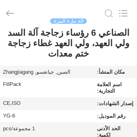
City
FILL-
PACK
Machinery
Co.,
Ltd.
آلة ملء البيرة
All
Rights
الصناعي 6 رؤساء زجاجة آلة السد
الصفحة
Reserved.
ولي العهد، ولي العهد غطاء زجاجة
الرئيسية
ختم معدات
منتجات
مكان المنشأ:
الصين, جيانغسو, Zhangjiagang
معلومات
FillPack
اسم العلامة
عنا
التجارية:
CE,ISO
إصدار الشهادات:
جولة
YG-6
رقم الموديل:
في
الحد الأدنى
1 مجموعة/pcs
المعمل
لكمية: