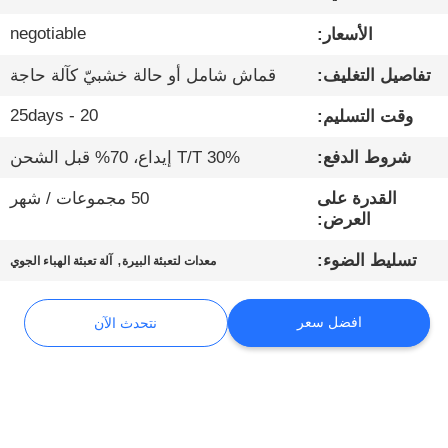
negotiable
الأسعار:
مراقبة
تفاصيل التغليف:
قماش شامل أو حالة خشبيّ كآلة حاجة
الجودة
20 - 25days
وقت التسليم:
اتصل
شروط الدفع:
30% T/T إيداع، 70% قبل الشحن
بنا
القدرة على
50 مجموعات / شهر
العرض:
أخبار
,
تسليط الضوء:
معدات لتعبئة البيرة
آلة تعبئة الهباء الجوي
نتحدث
افضل سعر
نتحدث الآن
الآن
خريطة
الموقع