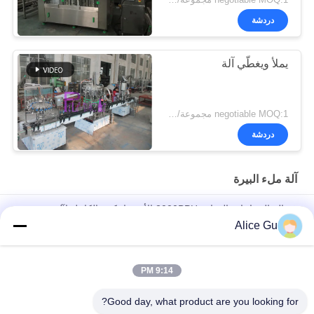
negotiable MOQ:1 مجموعة/pcs
دردشة
يملأ ويغطّي آلة
negotiable MOQ:1 مجموعة/pcs
دردشة
آلة ملء البيرة
غسالة الزجاجات الدوارة 2000BPH الأوتوماتيكية بالكامل لآلة تعبئة
البيرة
Alice Gu
الصناعي 6 رؤساء زجاجة آلة السد ولي العهد، ولي العهد غطاء زجاجة
ختم معدات
9:14 PM
وحدة واحدة مع صمامات تعبئة آلة تعبئة البيرة ناقل NANQING
Good day, what product are you looking for?