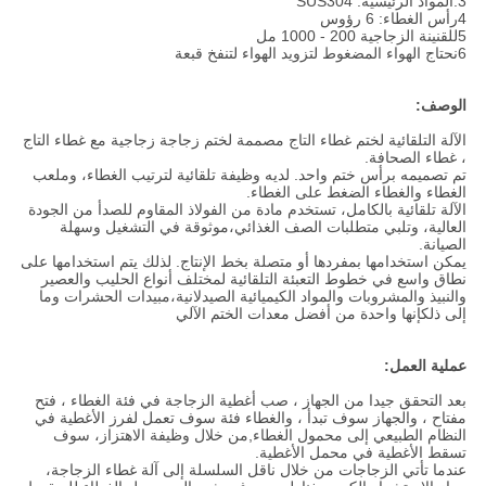
3.
المواد الرئيسية: SUS304
4رأس الغطاء: 6 رؤوس
5للقنينة الزجاجية 200 - 1000 مل
6نحتاج الهواء المضغوط لتزويد الهواء لتنفخ قبعة
الوصف:
الآلة التلقائية لختم غطاء التاج مصممة لختم زجاجة زجاجية مع غطاء التاج
، غطاء الصحافة.
تم تصميمه برأس ختم واحد. لديه وظيفة تلقائية لترتيب الغطاء، وملعب
الغطاء والغطاء الضغط على الغطاء.
الآلة تلقائية بالكامل، تستخدم مادة من الفولاذ المقاوم للصدأ من الجودة
العالية، وتلبي متطلبات الصف الغذائي،موثوقة في التشغيل وسهلة
الصيانة.
يمكن استخدامها بمفردها أو متصلة بخط الإنتاج. لذلك يتم استخدامها على
نطاق واسع في خطوط التعبئة التلقائية لمختلف أنواع الحليب والعصير
والنبيذ والمشروبات والمواد الكيميائية الصيدلانية،مبيدات الحشرات وما
إلى ذلكإنها واحدة من أفضل معدات الختم الآلي
عملية العمل:
بعد التحقق جيدا من الجهاز ، صب أغطية الزجاجة في فئة الغطاء ، فتح
مفتاح ، والجهاز سوف تبدأ ، والغطاء فئة سوف تعمل لفرز الأغطية في
النظام الطبيعي إلى محمول الغطاء,من خلال وظيفة الاهتزاز، سوف
تسقط الأغطية في محمل الأغطية.
عندما تأتي الزجاجات من خلال ناقل السلسلة إلى آلة غطاء الزجاجة،