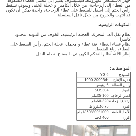
جهاز الاستشعار الكهرومغناطيسيسوف يشير إلى محمل الغطاء للسقوط
من الغطاء إلى الزجاجة، من خلال الكاميرا و عجلة الختم، وسوف تسقط
رأس الختم إلى أسفل للضغط على غطاء الزجاجة، واحدة يمكن أن تكون
قد انتهت والخروج من خلال ناقل السلسلة.
المكونات الرئيسية:
نظام نقل آلة: المحرك، العجلة الرئيسية، الخوف من الدودة، محدود
كاميرا
نظام غطاء الغطاء: فئة غطاء و محمل، عجلة الختم، رأس الضغط على
الغطاء، رباع الضغط.
إطار الآلة، نظام التحكم الكهربائي، المفتاح، نظام النقل
المواصفات:
النموذج
YG-6
قدرة الإنتاج
1000-2000B/H
رأس الغطاء
6 رؤوس
المواد
SUS304
قطر الزجاجة
35-100ملم
ارتفاع الزجاجة
60-320ملم
القوة
0.75كيلوواط
الأبعاد العامة
1000*800*1850ملم
الوزن
400 كجم