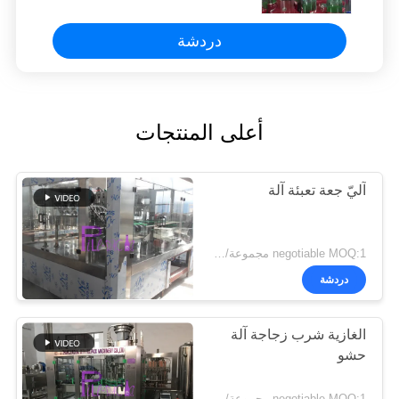
دردشة
أعلى المنتجات
آليّ جعة تعبئة آلة
negotiable MOQ:1 مجموعة/pcs
دردشة
الغازية شرب زجاجة آلة
حشو