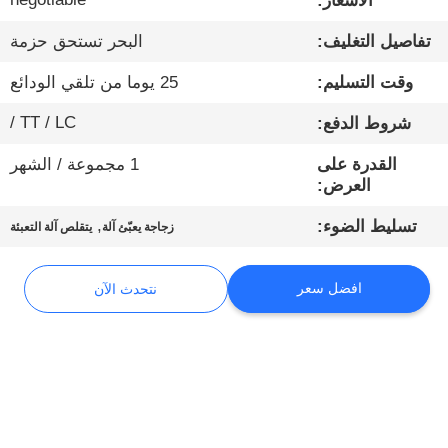
الأسعار:
تفاصيل التغليف:
البحر تستحق حزمة
مراقبة
الجودة
وقت التسليم:
25 يوما من تلقي الودائع
TT / LC /
شروط الدفع:
اتصل
القدرة على
1 مجموعة / الشهر
بنا
العرض:
,
تسليط الضوء:
زجاجة يعبّئ آلة
يتقلص آلة التعبئة
أخبار
افضل سعر
نتحدث الآن
نتحدث
الآن
خريطة
الموقع