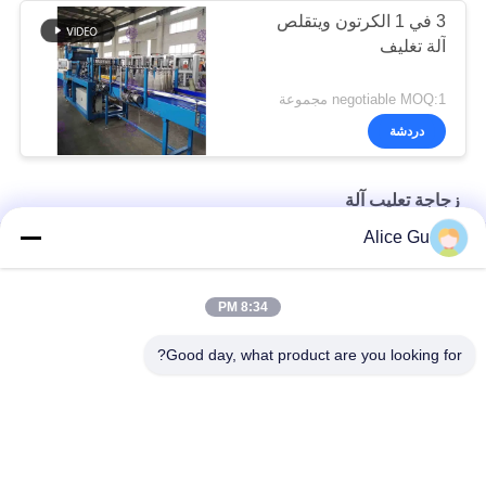
3 في 1 الكرتون ويتقلص
آلة تغليف
negotiable MOQ:1 مجموعة
دردشة
زجاجة تعليب آلة
Alice Gu
سيكتيوناليزد 500ml زجاجة آلة التعبئة معقم للمشروبات غير الغازية
نقية رذاذ الماء زجاجة آلة التعبئة معقم الجليد الشاي آلة التبريد
8:34 PM
آلة تعبئة الزجاجات بالغراء الساخن آلة التعبئة التلقائية المستمرة
Good day, what product are you looking for?
فئات شعبية
جميع
شرب مصنع تعبئة 
ماء تعبئة آلة
المياه