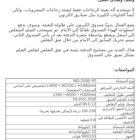
لا تستخدم آلة تعبئة الزجاجات فقط لتعبئة زجاجات المشروبات، ولكن
أيضاً الحاويات الكبيرة مثل صناديق الكرتون.
يضع العمال يدويًا صندوق الكرتون على طاولة التعبئة، وسوف تدفع
أسطوانة الهواء الصندوق تلقائيًا إلى الأمام. ثم سيسحب الفيلم المتقلص
إلى أسفل ويقطع بواسطة شفرة التدفئة.بعد أن يأتي الصندوق الثاني،
سيتم تحريك السابق إلى الأمام من خلال نفق التقلص.
هناك العديد من مصابيح التدفئة مثبتة في نفق التقلص لتقلص الفيلم
بشكل ضيق على الصندوق.
المواصفات:
نوع المنشأة
WD-250B-YF
L3600 × W1200 × H1880mm (تخصيص على أساس
البعد الخارجي للمرفق
المنتجات الحقيقية)
أقصى طول للتغليف
L560 × W300 × H300mm
مادة للفيلم الضيق
PE،PVC،POF
سمك فيلم التقلص
0.06-0.12ملم
حرارة النفق الحراري
160-230 درجة ((يمكن تعديلها بحرية)
المتقلص
الحد الأقصى للطاقة في
0-8 قطعة
الدقيقة
طاقة المنشأة
18 كيلوواط
الطاقة الفعلية
15 كيلوواط/ساعة
الجهد
380/220 فولت