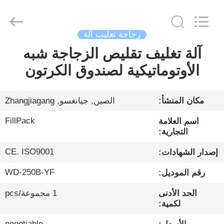
City
FILL-
PACK
Machinery
Co.,
Ltd.
زجاجة تعليب آلة
All
Rights
آلة تغليف تقليص الزجاجة شبه
الصفحة
Reserved.
الأوتوماتيكية لصندوق الكرتون
الرئيسية
منتجات
مكان المنشأ:
الصين, جيانغسو, Zhangjiagang
FillPack
اسم العلامة
معلومات
التجارية:
عنا
CE. ISO9001
إصدار الشهادات:
WD-250B-YF
رقم الموديل:
جولة
الحد الأدنى
1 مجموعة/pcs
في
لكمية:
المعمل
negotiable