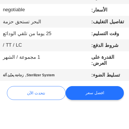
negotiable
الأسعار:
مراقبة
تفاصيل التغليف:
البحر تستحق حزمة
الجودة
وقت التسليم:
25 يوما من تلقي الودائع
اتصل
TT / LC /
شروط الدفع:
بنا
القدرة على
1 مجموعة / الشهر
العرض:
أخبار
,
تسليط الضوء:
Sterilizer System
زجاجة يعبّئ آلة
نتحدث
افضل سعر
نتحدث الآن
الآن
خريطة
الموقع