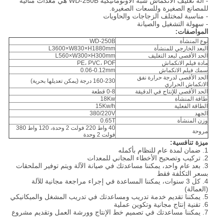
- آلة تغليف الانكماش شبه الأوتوماتيكية WD-250B هي معدات مثالية
للمصانع الصغيرة وللسعات الصغيرة.
- مناسبة لمختلف الزجاجات والحاويات
- سهولة التشغيل والصيانة
المواصفات:
نوع المنشأة
WD-250B
البعد الخارجي للمنشأة
L3600×W830×H1880mm
الحد الأقصى لبعد التغليف
L560×W300×H300mm
مادة فيلم الانكماش
PE، PVC، POF
سمك فيلم الانكماش
0.06-0.12mm
الحد الأقصى لدرجة حرارة نفق
160-230 درجة (يمكن تعديلها بحرية)
الانكماش الحراري
الحد الأقصى للإنتاج في الدقيقة
0-8 قطعة
طاقة المنشأة
18Kw
الطاقة الفعلية
15Kw/h
الجهد
380/220V
وزن المنشأة
0.65T
40 واط 220 فولت 2 وحدة، 120 واط 380
مروحة
فولت 2 وحدة
ميزة تنافسية:
1. ضمان لمدة عام للنظام بأكمله
2. تركيب وتصحيح الأخطاء المجاني للمعدات
3. بعد عام واحد، يمكننا مساعدتك في صيانة الآلة ويتم توفير الملحقات
بسعر التكلفة فقط
4. كل 3 سنوات، يمكننا المساعدة في إجراء مراجعة مجانية للآلة
(العمالة)
5. يمكننا تقديم خدمة تدريب ومساعدتك في تدريب المشغل والميكانيكي
6. تقنية إنتاج مجانية وتكوين عملية
7. يمكننا مساعدتك في تصميم خط الإنتاج وورشة العمل وتقديم مشروع