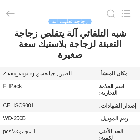
City
FILL-
PACK
Machinery
Co.,
Ltd.
زجاجة تعليب آلة
All
Rights
شبه التلقائي آلة يتقلص زجاجة
الصفحة
Reserved.
التعبئة لزجاجة بلاستيك سعة
الرئيسية
صغيرة
منتجات
مكان المنشأ:
الصين, جيانغسو, Zhangjiagang
معلومات
FillPack
اسم العلامة
عنا
التجارية:
CE. ISO9001
إصدار الشهادات:
جولة
WD-250B
رقم الموديل:
في
الحد الأدنى
1 مجموعة/pcs
المعمل
لكمية: