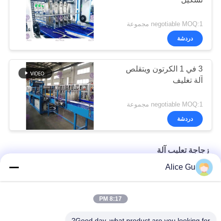
negotiable MOQ:1 مجموعة
دردشة
3 في 1 الكرتون ويتقلص
آلة تغليف
negotiable MOQ:1 مجموعة
دردشة
زجاجة تعليب آلة
Alice Gu
سيكتيوناليزد 500ml زجاجة آلة التعبئة معقم للمشروبات غير الغازية
نقية رذاذ الماء زجاجة آلة التعبئة معقم الجليد الشاي آلة التبريد
8:17 PM
آلة تعبئة الزجاجات بالغراء الساخن آلة التعبئة التلقائية المستمرة
Good day, what product are you looking for?