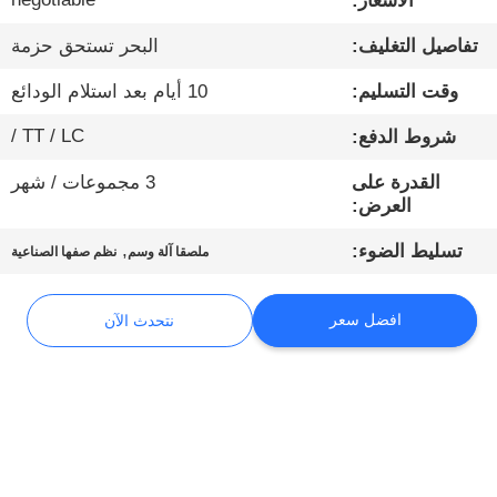
الأسعار:
تفاصيل التغليف:
البحر تستحق حزمة
مراقبة
الجودة
وقت التسليم:
10 أيام بعد استلام الودائع
TT / LC /
شروط الدفع:
اتصل
القدرة على
3 مجموعات / شهر
بنا
العرض:
,
تسليط الضوء:
ملصقا آلة وسم
نظم صفها الصناعية
أخبار
افضل سعر
نتحدث الآن
نتحدث
الآن
خريطة
الموقع