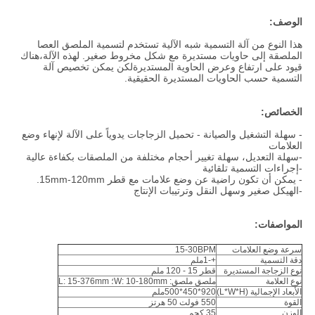
الوصف:
هذا النوع من آلة التسمية شبه الآلية تستخدم لتسمية الملصق العصا
الملصقة إلى حاويات مستديرة مع شكل مخروط صغير. لهذه الآلة،هناك
قيود على ارتفاع وعرض الحاوية المستديرةلكن يمكن تخصيص آلة
التسمية حسب الحاويات المستديرة الحقيقية.
الخصائص:
- سهلة التشغيل والصيانة - تحميل الزجاجات يدوياً على الآلة لإنهاء وضع
العلامات
-سهلة التعديل، سهلة تغيير أحجام مختلفة من الملصقات بكفاءة عالية
-إجراءات التسمية تلقائية
- يمكن أن تكون راضية عن وضع علامات مع قطر 15mm-120mm.
-الهيكل صغير وسهل النقل وترتيبات الإنتاج
المواصفات:
سرعة وضع العلامات
15-30BPM
دقة التسمية
+-1ملم
نوع الزجاجة المستديرة
قطر 15 - 120 ملم
نوع العلامة
ملصق ملصق: W: 10-180mm؛ L: 15-376mm
الأبعاد الإجمالية (L*W*H)
920*450*500ملم
القوة
550 فولت 50 هرتز
الوزن
35 كجم