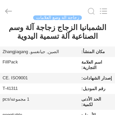
City
FILL-
PACK
Machinery
Co.,
Ltd.
زجاجة آلة وضع العلامات
All
Rights
الشمبانيا الزجاج زجاجة آلة وسم
الصفحة
Reserved.
الصناعية آلة تسمية اليدوية
الرئيسية
منتجات
مكان المنشأ:
الصين, جيانغسو, Zhangjiagang
FillPack
اسم العلامة
معلومات
التجارية:
عنا
CE. ISO9001
إصدار الشهادات:
T-41311
رقم الموديل:
جولة
الحد الأدنى
1 مجموعة/pcs
في
لكمية:
المعمل
negotiable