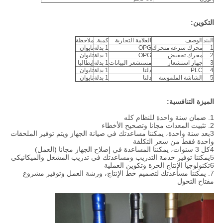
التكوين:
البند
الوصف
العلامة التجارية
كمية.
ملاحظة
1
محرك سرعة متحرك
OPG
1 بدلة
تايوان
2
محرك تخفيض
OPG
1 بدلة
تايوان
3
جهاز استشعار
مستشعر البيانات
1 بدلة
إيطاليا
4
PLC
دلتا
1 بدلة
تايوان
5
الشاشة الملموسة
دلتا
1 بدلة
تايوان
الميزة التنافسية:
1. ضمان سنة واحدة للنظام كله
2. تثبيت المعدات مجانا وتصحيح الأخطاء
3بعد سنة واحدة، يمكننا مساعدتك في صيانة الجهاز ويتم توفير الملحقات
واحدة فقط من سعر التكلفة
4كل 3 سنوات، يمكننا المساعدة في إصلاح الجهاز مجانا (العمل)
5يمكننا توفير خدمة التدريب ومساعدتك في تدريب المشغل والميكانيكي
6تكنولوجيا الإنتاج الحرة وتكوين العملية
7. يمكننا مساعدتك لتصميم خط الإنتاج، ورشة العمل وتوفير مشروع
مفتاح التحول