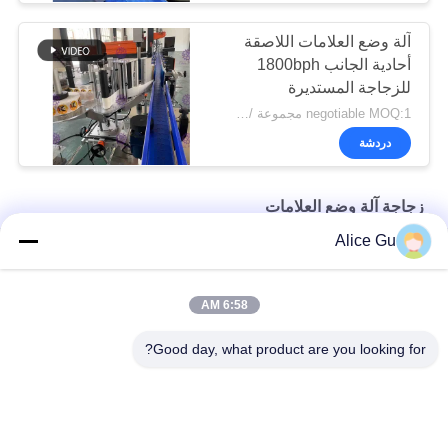
آلة وضع العلامات اللاصقة
أحادية الجانب 1800bph
للزجاجة المستديرة
الصغيرة
negotiable MOQ:1 مجموعة / جهاز كمبيوتر شخصى للشراب زجاجة آلة وسم
دردشة
زجاجة آلة وضع العلامات
Alice Gu
جهين ملصقا وسم آلة للزجاج زجاجة البيرة الدقة +/- 1 ملليمتر
الفولاذ المقاوم للصدأ زجاجة لاصقة وسم آلة بلك نظام التحكم
6:58 AM
مربع زجاجة آلة وسم مع جانب واحد 1000W 220V 50HZ
Good day, what product are you looking for?
فئات شعبية
جميع
شرب مصنع تعبئة 