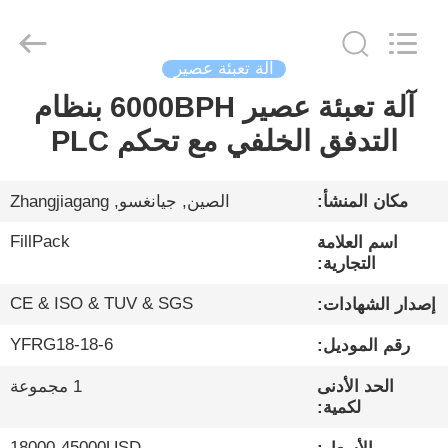
City
FILL-
PACK
Machinery
Co.,
Ltd.
آلة تعبئة عصير
All
Rights
آلة تعبئة عصير 6000BPH بنظام
الصفحة
Reserved.
التدفق الخلفي مع تحكم PLC
الرئيسية
منتجات
مكان المنشأ:
الصين, جيانغسو, Zhangjiagang
FillPack
اسم العلامة
معلومات
التجارية:
عنا
CE & ISO & TUV & SGS
إصدار الشهادات:
YFRG18-18-6
رقم الموديل:
جولة
الحد الأدنى
1 مجموعة
في
لكمية:
المعمل
18000-45000USD