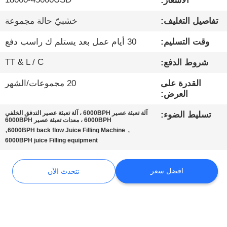
الأسعار:
تفاصيل التغليف:
خشبيّ حالة مجموعة
مراقبة
الجودة
وقت التسليم:
30 أيام عمل بعد يستلم ك راسب دفع
TT & L / C
شروط الدفع:
اتصل
القدرة على
20 مجموعات/الشهر
بنا
العرض:
آلة تعبئة عصير 6000BPH ، آلة تعبئة عصير التدفق الخلفي
تسليط الضوء:
أخبار
6000BPH ، معدات تعبئة عصير 6000BPH
,
,
6000BPH back flow Juice Filling Machine
6000BPH juice Filling equipment
نتحدث
الآن
افضل سعر
نتحدث الآن
خريطة
الموقع