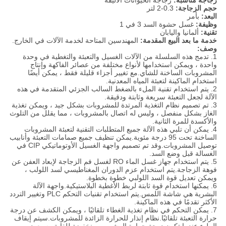
زجاجة مناسبة:
زجاجة الحيوانات الأليفة
حجم الزجاجة:
0.3-2 لتر
البعد:
بأمر
وظيفة:
غسل حشوة السد 3 في 1
تقنية:
ألمانيا واليابان
خدمة ما بعد البيع المقدمة:
المهندسين المتاحة لخدمة الآلات في الخارج.
وصف:
1. تدمج هذه السلسلة من الآلات الغسيل والتعبئة والتغطية في وحدة
واحدة ، ويمكن استخدامها لأنواع مختلفة من عصائر الفاكهة وإنتاج
المشروبات الساخنة للشاي.مع تغيير أجزاء قليلة فقط ، يمكن أيضًا
استخدام الماكينة لتعبئة المياه المعدنية.
2. يتم استخدام تقنية الملء بالضغط السالب الجزئي المتقدمة في هذه
الآلة لجعل التعبئة سريعة وثابتة ودقيقة.
3. تم تصميم نظام التغذية المرتدة للمشروبات بشكل جيد ، ويمكن تغذية
الغاز بشكل منفصل ، وليس له اتصال بالمشروبات ، مما يقلل من التلوث
والأكسدة للمرة الثانية.
4. يمكن أن تلبي هذه الآلة جميع المتطلبات التقنية لتعبئة المشروبات
الساخنة تحت 95 درجة مئوية.يمكن تنظيف جميع صمامات التعبئة وأنابيب
توصيل المشروبات.وقد تم تصميم واجهة الغسيل الأوتوماتيكي CIP في
الغسالة قبل وضع السد.
5. يتم استخدام جهاز غسل الماء RO لغسل فم الزجاجة لإبعاد العفن عن
فوهة الزجاجة.يتم استخدام عزم الدوران المغناطيسي لسد اللولب ،
ويمكن تعديل قوة السد اللولبي خطوة بخطوة.
6. يمكنها استخدام قوة ثابتة لربط الأغطية البلاستيكية.واجهة الآلة
البشرية هي شاشة اللمس.يتم استخدام تقنيات التحكم PLC وتغيير التردد
الأكثر تقدمًا في هذه الماكينة.
7. يمكن التحكم في نظام تغذية الغطاء تلقائيًا ، ويمكن الكشف عن درجة
حرارة التعبئة تلقائيًا.نظام إنذار للحرارة الزائدة للمشروبات.سيتم إيقاف