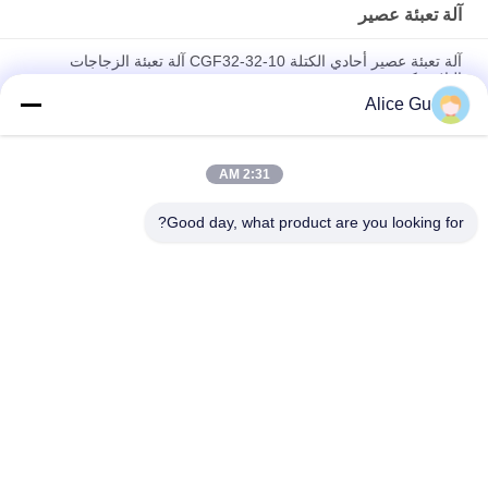
آلة تعبئة عصير
آلة تعبئة عصير أحادي الكتلة CGF32-32-10 آلة تعبئة الزجاجات
البلاستيكية
Alice Gu
38 مم 43 مم أغطية زجاجات عصير زجاجية غطاء 48 مم 53 مم 58
مم غطاء برغي معدني صفيح
2:31 AM
معدات تعبئة عصير البرتقال 3 في 1 من حبيبات اللب الأوتوماتيكية مع
غطاء المسمار اللولبي
Good day, what product are you looking for?
فئات شعبية
جميع
شرب مصنع تعبئة 
ماء تعبئة آلة
المياه
آلة تعبئة المياه 5 
آلة تعبئة الساخنة
جالون
المشروبات الغازية 
آلة تعبئة عصير
ملء آلة