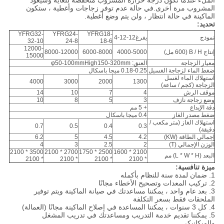
الملء عندما تكون درجة حرارة المشروب منخفضة للغاية وسيعود
المشروب مرة أخرى.في حالة عدم توفر زجاجات وأغطية ، ستكون
الماكينة في حالة انتظار ، ولن يتم وضع أغطية.
تحديد:
YFRG32-
YFRG24-
YFRG18-
نموذج
يفرغ12-12-4
32-10
24-8
18-6
12000-
إنتاج B / H (600 مل)
4000-5000
6000-8000
8000-12000
15000
معيار الزجاجة
العنق: φ50-100mmHigh150-320mm
ضغط الماء لزجاجة الغسيل
0.18-0.25 ميجا باسكال
استهلاك الماء لغسل
4000
3000
2000
1300
الزجاجة (كجم / ساعة)
موقف الرش
4
7
10
14
وضع زجاجة نازف
3
5
8
10
دقة الإيداع
+ 5 مم
ضغط مصدر الغاز
0.4 ميجا باسكال
استهلاك الغاز (متر مكعب /
0.7
0.5
0.4
0.3
دقيقة)
إجمالي الطاقة (KW)
4.2
4.5
5
6.2
الوزن الإجمالي (T)
2
2.5
3
4
3500 * 2100
2700 * 2100
2500 * 1750
2100 * 1600
البعد (L * W * H) مم
* 2100
* 2100
* 2100
* 2100
ميزة تنافسية:
1. ضمان لمدة سنة للنظام بأكمله
2. تركيب المعدات وتصحيح الأخطاء مجانًا
3. بعد عام واحد ، يمكننا مساعدتك في صيانة الماكينة ويتم توفير
الملحقات فقط بسعر التكلفة
4. كل 3 سنوات ، يمكننا المساعدة في إصلاح الماكينة مجانًا (العمالة)
5. يمكننا تقديم خدمة التدريب ومساعدتك في تدريب المشغل
والميكانيكي