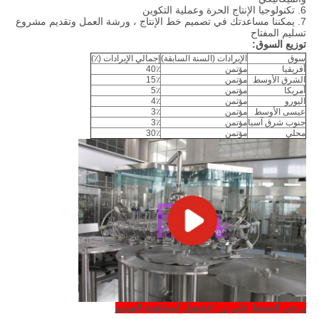
6. تكنولوجيا الإنتاج الحرة وعملية التكوين
7. يمكننا مساعدتك في تصميم خط الإنتاج ، ورشة العمل وتقديم مشروع
تسليم المفتاح
توزيع السوق:
سوق
الإيرادات (السنة السابقة)
إجمالي الإيرادات (٪)
أفريقيا
مؤتمن
40٪
الشرق الأوسط
مؤتمن
15٪
أمريكا
مؤتمن
5٪
اليورو
مؤتمن
4٪
عيسى الأوسط
مؤتمن
3٪
جنوب شرق آسيا
مؤتمن
3٪
محلي
مؤتمن
30٪
يرجى الضغط على زر التشغيل لمشاهدة الفيديو