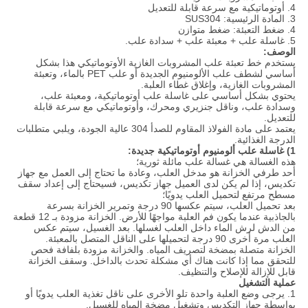
4. أوتوماتيكية مع سرعة قابلة للتعديل
3. المادة الرئيسية: SUS304
4. ضغط التعبئة: ضغط متوازن
5. غاسلة علب + معبئة علب + سدادة علب.
الوصف:
يستخدم خط تعبئة علب المشروبات الغازية الأوتوماتيكي هذا بشكل
أساسي لشطف علب الألومنيوم الجديدة أو علب PET بالماء، وتعبئة
المشروبات الغازية، وإغلاق غطاء العلبة.
يحتوي بشكل أساسي على غاسلة علب أوتوماتيكية، ومعبئة علب،
وسدادة علب، وناقل جنزيري ومحرك، وأوتوماتيكي مع سرعة قابلة
للتعديل.
يعتمد على مادة الفولاذ المقاوم للصدأ 304 عالية الجودة، ويلبي متطلبات
الدرجة الغذائية.
1) غاسلة علب ألومنيوم أوتوماتيكية جديدة:
هذه الغسالة هي غسالة علب مائلة ثورية؛
أحد طرفي الخزانة هو مدخل العلب، وعادة ما تحتاج إلى العمل مع جهاز
تكديس، إذا لم يكن لدى العميل جهاز تكديس، فسيحتاج إلى إعداد سقف
مسطح مرتفع لتحميل العلب يدويًا؛
بعد تحميل العلب، سيتم عكسها 90 درجة وتمرير الخزانة بسرعة
بالجاذبية عندما يكون فم العلبة مواجهًا للأرض. الخزانة مزودة بـ 12 قطعة
من الدش لرش الماء داخل العلب لغسلها. بعد الغسيل، سيتم عكس
العلب مرة أخرى 90 درجة لتحميلها على الناقل المتصل بالمعبئة.
الخزانة متصلة بمضخة لتصريف المياه. والخزانة مزودة بلفافة فحص
للتحقق مما إذا كانت هناك أي مشكلة تحدث بالداخل. وسقف الخزانة
قابل للإزالة للإصلاح والتنظيف.
عملية التشغيل
1. يرجى وضع العلبة واحدة تلو الأخرى على ناقل تغذية العلب يدويًا أو
بواسطة جهاز التكديس وتشغيل مضخة المياه للغسيل.