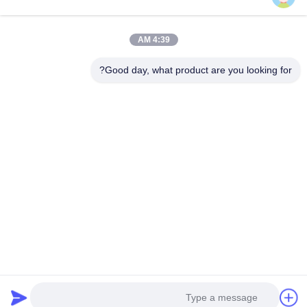
مم
2300CPH آلة ختم العلب السائلة / الصلبة أحادية الرأس
4:39 AM
الصناعية يمكن ملء خط، عصير يمكن القصدير غسالة رينسير آلة
Good day, what product are you looking for?
فئات شعبية
جميع
شرب مصنع تعبئة 
ماء تعبئة آلة
المياه
آلة تعبئة المياه 5 
آلة تعبئة الساخنة
جالون
المشروبات الغازية 
آلة تعبئة عصير
ملء آلة
المشروبات الغازية 
Bottle Filling آلة
ملء خط
نتحدث الآن