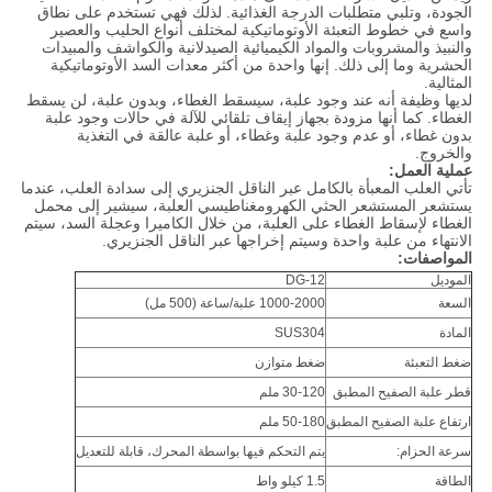
الجودة، وتلبي متطلبات الدرجة الغذائية. لذلك فهي تستخدم على نطاق
واسع في خطوط التعبئة الأوتوماتيكية لمختلف أنواع الحليب والعصير
والنبيذ والمشروبات والمواد الكيميائية الصيدلانية والكواشف والمبيدات
الحشرية وما إلى ذلك. إنها واحدة من أكثر معدات السد الأوتوماتيكية
المثالية.
لديها وظيفة أنه عند وجود علبة، سيسقط الغطاء، وبدون علبة، لن يسقط
الغطاء. كما أنها مزودة بجهاز إيقاف تلقائي للآلة في حالات وجود علبة
بدون غطاء، أو عدم وجود علبة وغطاء، أو علبة عالقة في التغذية
والخروج.
عملية العمل:
تأتي العلب المعبأة بالكامل عبر الناقل الجنزيري إلى سدادة العلب، عندما
يستشعر المستشعر الحثي الكهرومغناطيسي العلبة، سيشير إلى محمل
الغطاء لإسقاط الغطاء على العلبة، من خلال الكاميرا وعجلة السد، سيتم
الانتهاء من علبة واحدة وسيتم إخراجها عبر الناقل الجنزيري.
المواصفات:
الموديل
DG-12
السعة
1000-2000 علبة/ساعة (500 مل)
المادة
SUS304
ضغط التعبئة
ضغط متوازن
قطر علبة الصفيح المطبق
30-120 ملم
ارتفاع علبة الصفيح المطبق
50-180 ملم
سرعة الحزام:
يتم التحكم فيها بواسطة المحرك، قابلة للتعديل
الطاقة
1.5 كيلو واط