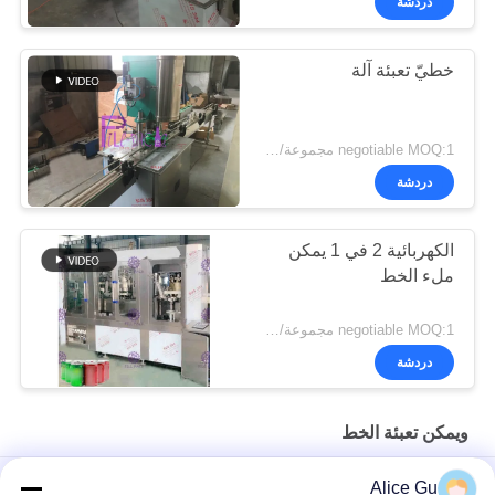
دردشة
خطيّ تعبئة آلة
negotiable MOQ:1 مجموعة/pcs
دردشة
الكهربائية 2 في 1 يمكن
ملء الخط
negotiable MOQ:1 مجموعة/pcs
دردشة
ويمكن تعبئة الخط
يمكن لرأسين ملء معدات الآلة الغازية شبه الأوتوماتيكية 330 مل 90
Alice Gu