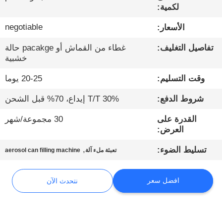
لكمية:
مراقبة
negotiable
الأسعار:
الجودة
تفاصيل التغليف:
غطاء من القماش أو pacakge حالة
خشبية
اتصل
وقت التسليم:
20-25 يوما
بنا
شروط الدفع:
30% T/T إيداع، 70% قبل الشحن
أخبار
القدرة على
30 مجموعة/شهر
العرض:
,
تسليط الضوء:
نتحدث
تعبئة ملء آلة
aerosol can filling machine
الآن
افضل سعر
نتحدث الآن
خريطة
الموقع