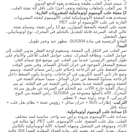
2. سيتم غسل العلب نظيفة وستتقدم بقوة الدفع اليدوي.
3. تمر العلب باتجاهات مختلفة وتقف أخيرًا على ناقل آلة تعبئة العلب.
2) معبئة علب ألومنيوم أوتوماتيكية للمشروبات الغازية:
تستخدم هذه المعبئة الأوتوماتيكية لعلب الألومنيوم لتعبئة المشروبات
الغازية في علب الألومنيوم أو علب PET.
تعتمد على التعبئة بالضغط المتوازن، مع 12 رأس تعبئة، وصمام تعبئة
عالي الدقة. السرعة قابلة للتعديل بالتحكم في المحرك، نوع أوتوماتيكي،
سهل التشغيل.
المادة الرئيسية هي مادة SUS304، مظهر جيد وعمر طويل.
المبدأ:
تمر العلب عبر الناقل إلى المعبئة، وستقوم لوحة القطر بتدوير العلب إلى
حوامل العلب، وبطاقة المحرك، تذهب حوامل العلب للأعلى والأمام على
طول المحور الرئيسي؛ عندما تمر العلب عبر موضع فتح صمام الغاز،
سيفتح المشغل الموجود في خزان السائل الصمام، وفي نفس الوقت
سيتم الضغط على فم الزجاجة بإحكام على رأس صمام التعبئة، وسيتم
وضع غاز ثاني أكسيد الكربون في الزجاجات، وعندما يكون الضغط داخل
الزجاجة مساويًا للضغط في خزان السائل، سيبدأ صمام التعبئة في
التعبئة وينتهي التعبئة عندما ينفصل رأس التعبئة عن فم العلبة، ثم يتم
إرسال العلبة خارج الآلات. يتم التحكم في السرعة عن طريق سرعة
المحرك. الآلة بأكملها مصنوعة من SUS304. رأس التعبئة من النوع
الزنبركي، لا توجد زاوية ميتة، لا تقطير.
التركيب
: إطارات SUS + خزان سائل + رؤوس تعبئة + نظام نقل علب +
سكة ناقل
3) سدادة علب ألومنيوم أوتوماتيكية:
سدادة علب الألومنيوم مزودة برأس سد واحد، مناسبة لسد مختلف
العلب، مثل علب الصفيح، علب الألومنيوم، علب PET. إنها مثالية في
الأداء، وموثوقة في التشغيل وسهلة الصيانة. الآلة أوتوماتيكية بالكامل
ويمكن تعديل السرعة. تعتمد على مادة الفولاذ المقاوم للصدأ 304 عالية