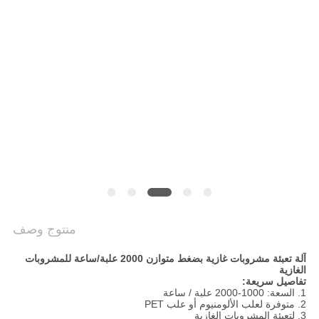
سياسة
الخصوصية
منتوج وصف
آلة تعبئة مشروبات غازية بضغط متوازن 2000 علبة/ساعة للمشروبات
الغازية
تفاصيل سريعة:
1. السعة: 1000-2000 علبة / ساعة
2. متوفرة لعلب الألومنيوم أو علب PET
3. لتعبئة المشروبات الغازية