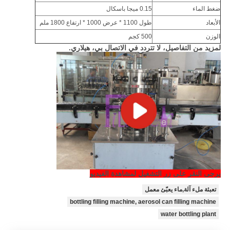
ضغط الماء
0.15 ميجا باسكال
الأبعاد
طول 1100 * عرض 1000 * ارتفاع 1800 ملم
الوزن
500 كجم
لمزيد من التفاصيل، لا تتردد في الاتصال بي، هيلاري.
يرجى النقر على زر التشغيل لمشاهدة الفيديو
تعبئة ملء آلة,ماء يعبّئ معمل
bottling filling machine, aerosol can filling machine
water bottling plant