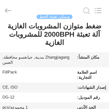
City
FILL-
PACK
Machinery
Co.,
Ltd.
ويمكن تعبئة الخط
All
Rights
ضغط متوازن المشروبات الغازية
الصفحة
Reserved.
آلة تعبئة 2000BPH للمشروبات
الرئيسية
الغازية
منتجات
مكان المنشأ:
Zhangjiagang مدينة, جيانغسو محافظة,
الصين
معلومات
عنا
FillPack
اسم العلامة
التجارية:
CE, ISO
جولة
إصدار الشهادات:
في
DG-12
رقم الموديل:
المعمل
الحد الأدنى
1 مجموعة/pcs