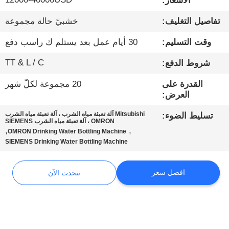
الأسعار:
تفاصيل التغليف:
خشبيّ حالة مجموعة
مراقبة
الجودة
وقت التسليم:
30 أيام عمل بعد يستلم ك راسب دفع
TT & L / C
شروط الدفع:
اتصل
القدرة على
20 مجموعة لكلّ شهر
بنا
العرض:
Mitsubishi آلة تعبئة مياه الشرب ، آلة تعبئة مياه الشرب
تسليط الضوء:
أخبار
OMRON ، آلة تعبئة مياه الشرب SIEMENS
,
,
OMRON Drinking Water Bottling Machine
SIEMENS Drinking Water Bottling Machine
نتحدث
الآن
افضل سعر
نتحدث الآن
خريطة
الموقع