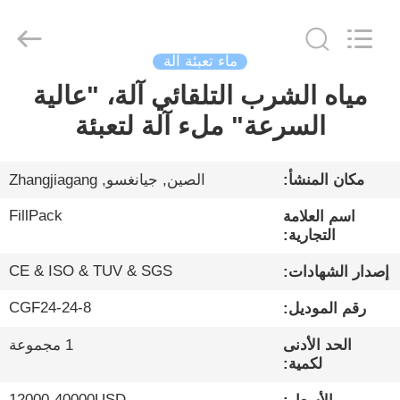
City
FILL-
PACK
Machinery
Co.,
Ltd.
ماء تعبئة آلة
All
Rights
مياه الشرب التلقائي آلة، "عالية
الصفحة
Reserved.
السرعة" ملء آلة لتعبئة
الرئيسية
منتجات
مكان المنشأ:
الصين, جيانغسو, Zhangjiagang
FillPack
اسم العلامة
معلومات
التجارية:
عنا
CE & ISO & TUV & SGS
إصدار الشهادات:
CGF24-24-8
رقم الموديل:
جولة
الحد الأدنى
1 مجموعة
في
لكمية:
المعمل
12000-40000USD