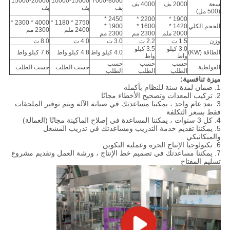
15000-20000
10000-15000
7000-8000
سعة
2000 بف
4000 بف
بف
بف
بف
(500 مل)
2450 *
2200 *
1900 *
4000 * 2300 *
2750 * 1180 *
الحجم الكلي
1420 *
1600 *
1900 *
2400 ملم
2300 مم
2000 ملم
2300 مم
2300 مم
وزن
1.5 ت
2.2 ت
3.0 ت
4.0 ت
8.0 ت
3.0 كيلو
3.5 كيلو
الطاقة (KW)
4.0 كيلو واط
4.8 كيلو واط
7.6 كيلو واط
واط
واط
حسب
حسب
حسب
الفولطية
حسب الطلب
حسب الطلب
الطلب
الطلب
الطلب
ميزة تنافسية:
1. ضمان لمدة سنة للنظام بأكمله
2. تركيب المعدات وتصحيح الأخطاء مجانًا
3. بعد عام واحد ، يمكننا مساعدتك في صيانة الآلة ويتم توفير الملحقات
فقط بسعر التكلفة
4. كل 3 سنوات ، يمكننا المساعدة في إصلاح الماكينة مجانًا (العمالة)
5. يمكننا تقديم خدمة التدريب ومساعدتك في تدريب المشغل
والميكانيكي
6. تكنولوجيا الإنتاج الحرة وعملية التكوين
7. يمكننا مساعدتك في تصميم خط الإنتاج ، ورشة العمل وتقديم مشروع
تسليم المفتاح