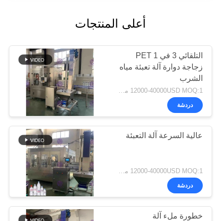
أعلى المنتجات
التلقائي 3 في 1 PET
زجاجة دوارة آلة تعبئة مياه
الشرب
12000-40000USD MOQ:1 مجموعة
دردشة
عالية السرعة آلة التعبئة
12000-40000USD MOQ:1 مجموعة
دردشة
خطورة ملء آلة