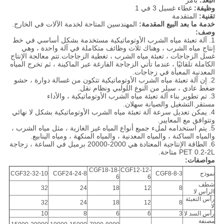
البعد:
بأمر
وظيفة:
غطاء غسيل 3 في 1
تقنية:
المتقدمة
خدمة ما بعد البيع المقدمة:
المهندسين المتاحة لخدمة الآلات في الخارج.
وصف:
1. آلة تعبئة مياه الشرب الأوتوماتيكية مستخدمة بشكل أساسي في خط
إنتاج مياه الشرب ، وهناك ثلاث وظائف متكاملة في آلة واحدة ، وهي
غسل الزجاجات ، تعبئة مياه الشرب ، تغطية الزجاجات.تتم معالجة الإنتاج
الكاملة تلقائيًا ، عندما تأتي الزجاجة الفارغة عبر الماكينة ، ثم تخرج المياه
المعدنية المعبأة في زجاجات.
2. إن آلة تعبئة مياه الشرب الأوتوماتيكية تتكون من غسالة دوارة ، حشو
ضغط عادي ، سيلر من النوع اللولبي ونظام نقل.
3. تم تطوير بناء آلة تعبئة مياه الشرب الأوتوماتيكية ، والأداء
مستقر.التشغيل والصيانة سهلان.
4. يمكن تعديل سرعة آلة تعبئة مياه الشرب الأوتوماتيكية بشكل لا نهائي
وتتوافق مع المعايير.
5. يتم استخدامه لملء جميع أنواع المياه غير الغازية ، مثل مياه الشرب ،
والمياه الساكنة ، والمياه المعدنية ، والمياه المنكهة ، ومياه الينابيع.
6. الطاقة الإنتاجية المعتادة هي 2000-20000 برميل في الساعة ، زجاجة
PET 0.2-2L متاحة.
مواصفات:
CGF18-18-
CGF12-12-
نموذج
CGF8-8-3
CGF24-24-8
CGF32-32-10
6
6
شطف
32
24
18
12
8
الرأس لا
رأس التعبئة
32
24
18
12
8
لا
رأس السد لا
3
6
6
8
10
مصنفة