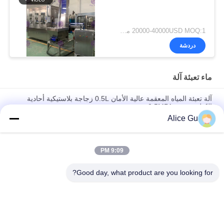
20000-40000USD MOQ:1 مجموعة
دردشة
ماء تعبئة آلة
آلة تعبئة المياه المعقمة عالية الأمان 0.5L زجاجة بلاستيكية أحادية
الكتلة معقمة 0.5MPA
Alice Gu
التلقائي 3 في 1 من غسل ملء السد آلة لزجاجة بلاستيكية للمياه
المعدنية
9:09 PM
آلة تعبئة الحليب / جهاز تعبئة الحليب الأوتوماتيكي أحادي الكتلة
6000BPH 3 في 1
Good day, what product are you looking for?
فئات شعبية
جميع
شرب مصنع تعبئة 