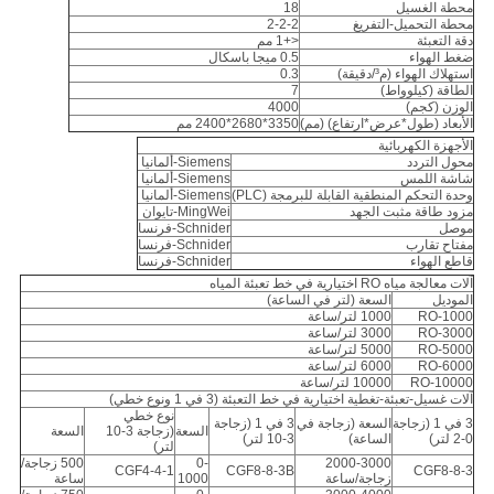
محطة الغسيل
18
محطة التحميل-التفريغ
2-2-2
دقة التعبئة
<+1 مم
ضغط الهواء
0.5 ميجا باسكال
استهلاك الهواء (م³/دقيقة)
0.3
الطاقة (كيلوواط)
7
الوزن (كجم)
4000
الأبعاد (طول*عرض*ارتفاع) (مم)
3350*2680*2400 مم
الأجهزة الكهربائية
محول التردد
Siemens-ألمانيا
شاشة اللمس
Siemens-ألمانيا
وحدة التحكم المنطقية القابلة للبرمجة (PLC)
Siemens-ألمانيا
مزود طاقة مثبت الجهد
MingWei-تايوان
موصل
Schnider-فرنسا
مفتاح تقارب
Schnider-فرنسا
قاطع الهواء
Schnider-فرنسا
آلات معالجة مياه RO اختيارية في خط تعبئة المياه
الموديل
السعة (لتر في الساعة)
RO-1000
1000 لتر/ساعة
RO-3000
3000 لتر/ساعة
RO-5000
5000 لتر/ساعة
RO-6000
6000 لتر/ساعة
RO-10000
10000 لتر/ساعة
آلات غسيل-تعبئة-تغطية اختيارية في خط التعبئة (3 في 1 ونوع خطي)
نوع خطي
3 في 1 (زجاجة
السعة (زجاجة في
3 في 1 (زجاجة
السعة
(زجاجة 3-10
السعة
0-2 لتر)
الساعة)
3-10 لتر)
لتر)
2000-3000
0-
500 زجاجة/
CGF4-4-1
CGF8-8-3B
CGF8-8-3
زجاجة/ساعة
1000
ساعة