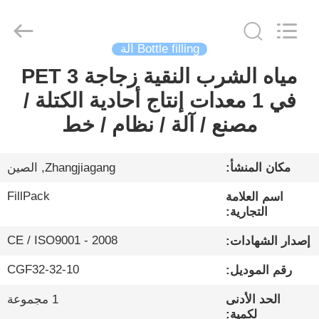
City
FILL-
PACK
Machinery
Co.,
Ltd.
Bottle filling آلة
All
Rights
مياه الشرب النقية زجاجة PET 3
الصفحة
Reserved.
في 1 معدات إنتاج أحادية الكتلة /
الرئيسية
مصنع / آلة / نظام / خط
منتجات
مكان المنشأ:
Zhangjiagang, الصين
معلومات
FillPack
اسم العلامة
عنا
التجارية:
CE / ISO9001 - 2008
إصدار الشهادات:
جولة
CGF32-32-10
رقم الموديل:
في
الحد الأدنى
1 مجموعة
المعمل
لكمية: