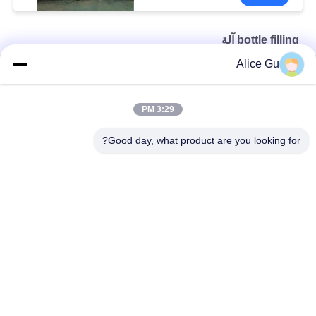
bottle filling آلة
Alice Gu
3 في 1 قطرات العين آلة تعبئة وتغطية أوتوماتيكية / حشو / نظام
زجاجة الزجاج تعبئة الخط آلة التحكم PLC الخل إنتاج 40 رئيس
3:29 PM
الخطي زجاجة ملء آلة غسل مياه الشرب، وملء، آلة السد
Good day, what product are you looking for?
فئات شعبية
جميع
شرب مصنع تعبئة 
ماء تعبئة آلة
المياه
آلة تعبئة المياه 5 
آلة تعبئة الساخنة
جالون
المشروبات الغازية 
آلة تعبئة عصير
ملء آلة