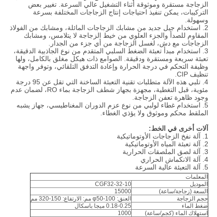
الزجاجة مستقرة وموثوقة أثناء التشغيل عالي السرعة. تغيير بعض
التركيبات، يمكن تنفيذ احتياجات إنتاج الزجاجات المختلفة بسرعة
وسهولة.
2. استخدام جيل جديد من مشابك الزجاجات المائلة، ومشابك من الفولاذ
المقاوم للصدأ والجزء العلوي من خيط الزجاجة لا يتلامس، ومشابك
الزجاجات مع دش، لغسل الزجاجة من أي جزء من الجدار.
3. استخدام مبدأ تعبئة الضغط السلبي المتقدم من نوع الجاذبية الدقيقة،
تعبئة سريعة ومستقرة ودقيقة. الصوامع ذات هيكل مغلق بالكامل، ولها
وظيفة التحكم في درجة الحرارة وإعادة التدفق التلقائي، وتوفر واجهة
تنظيف CIP.
4. تلبي هذه الآلة متطلبات تقنية التعبئة الساخنة التي تقل عن 95 درجة
مئوية، قبل التغطية، مجهزة بجهاز شطف الزجاجة بماء RO، لضمان عدم
وجود ظاهرة تعفن الزجاجة.
5. استخدام غطاء لولبي من نوع عزم الدوران المغناطيسي، جهاز يشبه
الملقط محكم وموثوق ولا يؤذي الغطاء.
آلات أخرى في الخط:
1. آلة نفخ الزجاجات الأوتوماتيكية
2. آلة تعبئة المياه الأوتوماتيكية
3. آلة لصق الملصقات الحرارية
4. آلة الانكماش الحراري
5. آلة التعبئة عالية السرعة
المعلمات
الموديل
CGF32-32-10
السعة (زجاجة/ساعة)
15000
حجم الزجاجة
العنق: φ50-100 مم: الارتفاع: 150-320 مم
ضغط الماء
0.18-0.25 ميجا باسكال
استهلاك الماء (كجم/ساعة)
1000