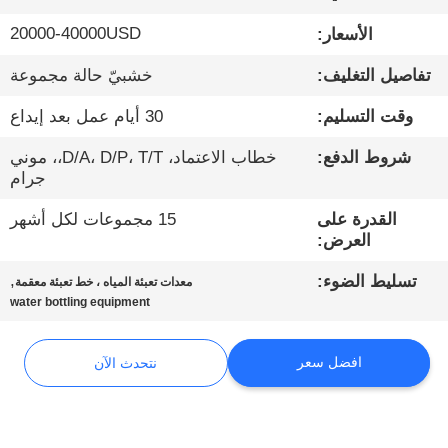
20000-40000USD
الأسعار:
مراقبة
تفاصيل التغليف:
خشبيّ حالة مجموعة
الجودة
وقت التسليم:
30 أيام عمل بعد إيداع
اتصل
شروط الدفع:
خطاب الاعتماد، D/A، D/P، T/T،، موني
بنا
جرام
القدرة على
15 مجموعات لكل أشهر
أخبار
العرض:
,
تسليط الضوء:
معدات تعبئة المياه ، خط تعبئة معقمة
نتحدث
water bottling equipment
الآن
افضل سعر
نتحدث الآن
خريطة
الموقع