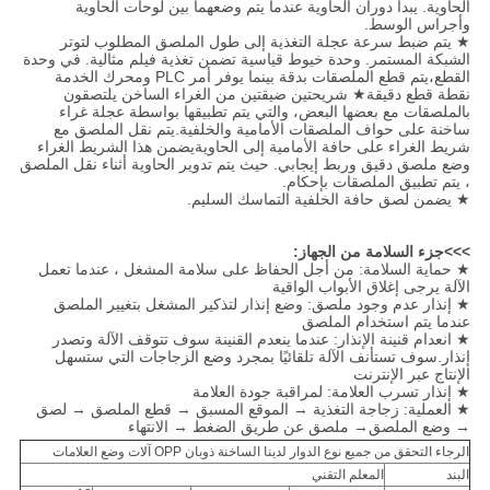
الحاوية. يبدأ دوران الحاوية عندما يتم وضعهما بين لوحات الحاوية
وأجراس الوسط.
★ يتم ضبط سرعة عجلة التغذية إلى طول الملصق المطلوب لتوتر
الشبكة المستمر. وحدة خيوط قياسية تضمن تغذية فيلم مثالية. في وحدة
القطع،يتم قطع الملصقات بدقة بينما يوفر أمر PLC ومحرك الخدمة
نقطة قطع دقيقة★ شريحتين ضيقتين من الغراء الساخن يلتصقون
بالملصقات مع بعضها البعض، والتي يتم تطبيقها بواسطة عجلة غراء
ساخنة على حواف الملصقات الأمامية والخلفية.يتم نقل الملصق مع
شريط الغراء على حافة الأمامية إلى الحاويةيضمن هذا الشريط الغراء
وضع ملصق دقيق وربط إيجابي. حيث يتم تدوير الحاوية أثناء نقل الملصق
، يتم تطبيق الملصقات بإحكام.
★ يضمن لصق حافة الخلفية التماسك السليم.
>>>جزء السلامة من الجهاز:
★ حماية السلامة: من أجل الحفاظ على سلامة المشغل ، عندما تعمل
الآلة يرجى إغلاق الأبواب الواقية
★ إنذار عدم وجود ملصق: وضع إنذار لتذكير المشغل بتغيير الملصق
عندما يتم استخدام الملصق
★ انعدام قنينة الإنذار: عندما ينعدم القنينة سوف تتوقف الآلة وتصدر
إنذار.سوف تستأنف الآلة تلقائيًا بمجرد وضع الزجاجات التي ستسهل
الإنتاج عبر الإنترنت
★ إنذار تسرب العلامة: لمراقبة جودة العلامة
★ العملية: زجاجة التغذية → الموقع المسبق → قطع الملصق → لصق
→ وضع الملصق→ ملصق عن طريق الضغط → الانتهاء
الرجاء التحقق من جميع نوع الدوار لدينا الساخنة ذوبان OPP آلات وضع العلامات
البند
المعلم التقني