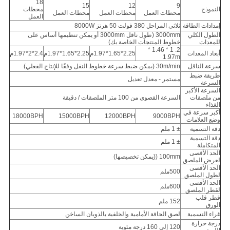
18
15
12
9
النموذج
محطات
محطات العمل
محطات العمل
محطات العمل
العمل
إمدادات الطاقة
ثلاثي المراحل 380 فولت 50 هرتز 8000W
الطول الكلي
3000mm (طول ناقل 3000mm أو يمكن تنظيمها أساس على
للمعدات
خطوط المنتجات الخاصة بك)
2. 1 * 1.46 *
أبعاد المعدات
2.25*1.65*1.97م
2.25*1.65*1.97م
2.4*2*1.97م
1.97m
سرعة الناقل
30m/min (يمكن ضبط سرعة خطوط النقل وفقًا للإنتاج الفعلي)
طريقة ضبط
مستمر - معدل تعديل
السرعة
السرعة الأكبر
من ملصقات
السرعة القصوى من 100 متر الملصقات / دقيقة
الغذاء
أكبر سرعة في
18000BPH
15000BPH
12000BPH
9000BPH
وضع العلامات
دقة التسمية
± 1 ملم
دقة التسمية
± 1 ملم
المتكاملة
الحد الأقصى
100mm ((يمكن تخصيصها)
لعرض الملصق
الحد الأقصى
500ملم
لطول الملصق
الحد الأقصى
600ملم
لقطر الملصق
قطر قلب
152 ملم
الورق
غراء التسمية
لصق الحافة الأمامية والخلفية بالذوبان الساخن
درجة حرارة
120 إلى 160 درجة مئوية