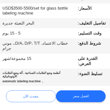
USD$3500-5500/set for glass bottle
الأسعار:
مراقبة
labeling machine
الجودة
تفاصيل التغليف:
البحر التعبئة جديرة
وقت التسليم:
5 - 15 يوم
اتصل
بنا
شروط الدفع:
خطاب الاعتماد، D/A، D/P، T/T،، موني
جرام
القدرة على
15 مجموعة/شهر
أخبار
العرض:
أنظمة وضع العلامات الصناعية ، آلة وضع العلامات
تسليط الضوء:
نتحدث
الأوتوماتيكية
,
automatic labeling machine
الآن
افضل سعر
نتحدث الآن
خريطة
الموقع