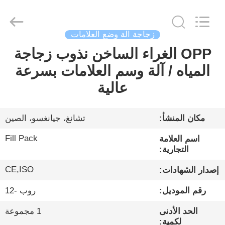
City
FILL-
PACK
Machinery
Co.,
Ltd.
زجاجة آلة وضع العلامات
All
Rights
OPP الغراء الساخن نذوب زجاجة
الصفحة
Reserved.
المياه / آلة وسم العلامات بسرعة
الرئيسية
عالية
منتجات
مكان المنشأ:
تشانغ، جيانغسو، الصين
معلومات
Fill Pack
اسم العلامة
عنا
التجارية:
CE,ISO
إصدار الشهادات:
جولة
رقم الموديل:
روب -12
في
الحد الأدنى
1 مجموعة
المعمل
لكمية: