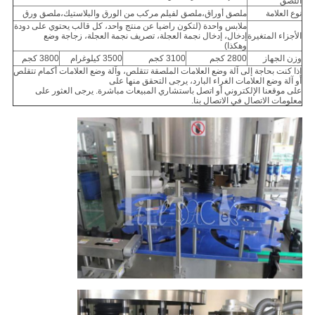
اللصق
نوع العلامة
ملصق أوراق،ملصق لفيلم مركب من الورق والبلاستيك،ملصق ورق
ملابس واحدة (لتكون راضيا عن منتج واحد، كل قالب يحتوي على دودة
الأجزاء المتغيرة
إدخال، إدخال نجمة العجلة، تصريف نجمة العجلة، زجاجة وضع
وهكذا)
وزن الجهاز
2800 كجم
3100 كجم
3500 كيلوغرام
3800 كجم
إذا كنت بحاجة إلى آلة وضع العلامات الملصقة تتقلص، وآلة وضع العلامات أكمام تتقلص
أو آلة وضع العلامات الغراء البارد، يرجى التحقق منها على
على موقعنا الإلكتروني أو اتصل باستشاري المبيعات مباشرة. يرجى العثور على
معلومات الاتصال في الاتصال بنا.