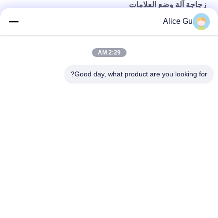
زجاجة آلة وضع العلامات
Alice Gu
جهين ملصقا وسم آلة للزجاج زجاجة البيرة الدقة +/- 1 ملليمتر
الفولاذ المقاوم للصدأ زجاجة لاصقة وسم آلة بلك نظام التحكم
2:29 AM
مربع زجاجة آلة وسم مع جانب واحد 1000W 220V 50HZ
Good day, what product are you looking for?
فئات شعبية
جميع
شرب مصنع تعبئة 
ماء تعبئة آلة
المياه
آلة تعبئة المياه 5 
آلة تعبئة الساخنة
جالون
المشروبات الغازية 
آلة تعبئة عصير
ملء آلة
المشروبات الغازية 
Bottle Filling آلة
ملء خط