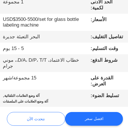
الحد الأدنى
1 مجموعة
لكمية:
مراقبة
USD$3500-5500/set for glass bottle
الأسعار:
الجودة
labeling machine
تفاصيل التغليف:
البحر التعبئة جديرة
اتصل
وقت التسليم:
5 - 15 يوم
بنا
شروط الدفع:
خطاب الاعتماد، D/A، D/P، T/T،، موني
جرام
أخبار
القدرة على
15 مجموعة/شهر
العرض:
نتحدث
,
تسليط الضوء:
الآن
آلة وضع العلامات التلقائية
آلة وضع العلامات على الملصقات
خريطة
افضل سعر
نتحدث الآن
الموقع