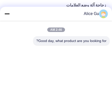
زجاجة آلة وضع العلامات
Alice Gu
جهين ملصقا وسم آلة للزجاج زجاجة البيرة الدقة +/- 1 ملليمتر
الفولاذ المقاوم للصدأ زجاجة لاصقة وسم آلة بلك نظام التحكم
2:46 AM
مربع زجاجة آلة وسم مع جانب واحد 1000W 220V 50HZ
Good day, what product are you looking for?
فئات شعبية
جميع
شرب مصنع تعبئة 
ماء تعبئة آلة
المياه
آلة تعبئة المياه 5 
آلة تعبئة الساخنة
جالون
المشروبات الغازية 
آلة تعبئة عصير
ملء آلة
المشروبات الغازية 