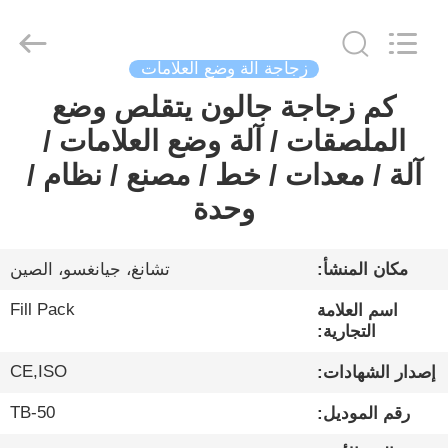
City
FILL-
PACK
Machinery
Co.,
Ltd.
زجاجة آلة وضع العلامات
All
Rights
كم زجاجة جالون يتقلص وضع
الصفحة
Reserved.
الملصقات / آلة وضع العلامات /
الرئيسية
آلة / معدات / خط / مصنع / نظام /
منتجات
وحدة
معلومات
مكان المنشأ:
تشانغ، جيانغسو، الصين
عنا
Fill Pack
اسم العلامة
التجارية:
جولة
CE,ISO
إصدار الشهادات:
في
TB-50
رقم الموديل:
المعمل