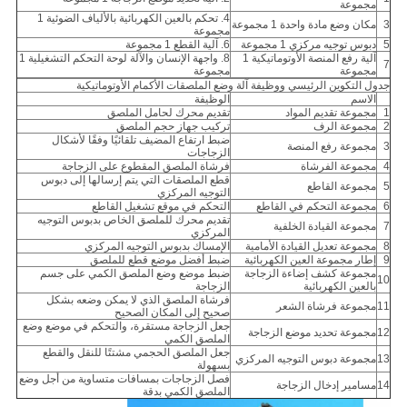
مجموعة
4. تحكم بالعين الكهربائية بالألياف الضوئية 1
3
مكان وضع مادة واحدة 1 مجموعة
مجموعة
5
دبوس توجيه مركزي 1 مجموعة
6. آلية القطع 1 مجموعة
آلية رفع المنصة الأوتوماتيكية 1
8. واجهة الإنسان والآلة لوحة التحكم التشغيلية 1
7
مجموعة
مجموعة
جدول التكوين الرئيسي ووظيفة آلة وضع الملصقات الأكمام الأوتوماتيكية
الاسم
الوظيفة
1
مجموعة تقديم المواد
تقديم محرك لحامل الملصق
2
مجموعة الرف
تركيب جهاز حجم الملصق
ضبط ارتفاع المضيف تلقائيًا وفقًا لأشكال
3
مجموعة رفع المنصة
الزجاجات
4
مجموعة الفرشاة
فرشاة الملصق المقطوع على الزجاجة
قطع الملصقات التي يتم إرسالها إلى دبوس
5
مجموعة القاطع
التوجيه المركزي
6
مجموعة التحكم في القاطع
التحكم في موقع تشغيل القاطع
تقديم محرك للملصق الخاص بدبوس التوجيه
7
مجموعة القيادة الخلفية
المركزي
8
مجموعة تعديل القيادة الأمامية
الإمساك بدبوس التوجيه المركزي
9
إطار مجموعة العين الكهربائية
ضبط أفضل موضع قطع للملصق
مجموعة كشف إضاءة الزجاجة
ضبط موضع وضع الملصق الكمي على جسم
10
بالعين الكهربائية
الزجاجة
فرشاة الملصق الذي لا يمكن وضعه بشكل
11
مجموعة فرشاة الشعر
صحيح إلى المكان الصحيح
جعل الزجاجة مستقرة، والتحكم في موضع وضع
12
مجموعة تحديد موضع الزجاجة
الملصق الكمي
جعل الملصق الحجمي مشتتًا للنقل والقطع
13
مجموعة دبوس التوجيه المركزي
بسهولة
فصل الزجاجات بمسافات متساوية من أجل وضع
14
مسامير إدخال الزجاجة
الملصق الكمي بدقة