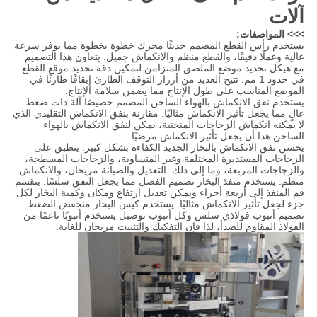
آلات
>>> المواصفات:
يستخدم رأس القطع المصمم حديثًا محرك خطوة بخطوة مما يوفر سرعة
عالية وعملًا دقيقًا، والقطع منظم والانكماش جميل. يتعاون هذا التصميم
مع هيكل تحديد موضع الملصق المتزامن لتمكين دقة تحديد موقع القطع
في حدود 1 مم. تتيح العديد من أزرار التوقف الطارئ إيقافًا طارئًا في
الموضع المناسب على طول الإنتاج مما يضمن سلامة الإنتاج.
يستخدم نفق الانكماش بالهواء الساخن المصمم خصيصًا آلة ذات ضغط
عالٍ مما يجعل تأثير الانكماش مثاليًا. مقارنة بنفق الانكماش التقليدي الذي
لا يمكنه انكماش الزجاجات المنحنية، يمكن لنفق الانكماش بالهواء
الساخن هذا أن يجعل تأثير الانكماش مرضيًا.
يحسن نفق الانكماش بالبخار الجديد الكفاءة بشكل كبير. ينطبق على
الزجاجات المستديرة المختلفة وغير المتساوية، والزجاجات المسطحة،
والزجاجات المربعة، وما إلى ذلك. التعديل والصيانة مريحان، والانكماش
منظم. يستخدم منفذ البخار تصميم الفصل مما يجعل النفق سلسًا. ينقسم
فم المنفذ إلى أربعة أجزاء ويمكن تعديل ارتفاع ومكان وكمية البخار لكل
جزء لجعل تأثير الانكماش مثاليًا. يستخدم كيس البخار منخفض الضغط
تصميم أنبوب فولاذي سلس وكل أنبوب توصيل يستخدم أنبوبًا ناعمًا من
الفولاذ المقاوم للصدأ، لذا فإن التفكيك والتثبيت مريحان للغاية.