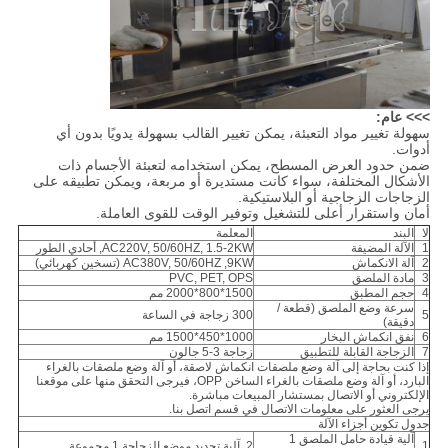
>>> عام:
سهولة تغيير مواد التعبئة، يمكن تغيير القالب بسهولة يدويًا بدون أي
أدوات.
ضمن حدود العرض المسطح، يمكن استخدامه لتعبئة الأجسام ذات
الأشكال المختلفة، سواء كانت مستديرة أو مربعة، ويمكن تطبيقه على
الزجاجات الزجاجية أو البلاستيكية.
أمان واستقرار أعلى للتشغيل وتوفير الوقت للقوى العاملة.
لا
البند
المعلمة
1
الآلة المضيفة
AC220V, 50/60HZ, 1.5-2KW, أحادي الطور
2
آلة الانكماش
AC380V, 50/60HZ ,9KW (تسخين كهربائي)
3
مادة الملصق
PVC, PET, OPS
4
حجم المطبق
1500*800*2000 مم
سرعة وضع الملصق (قطعة /
5
300 زجاجة في الساعة
دقيقة)
6
نفق انكماش البخار
1000*450*1500 مم
7
الزجاجة القابلة للتطبيق
زجاجة 3-5 جالون
إذا كنت بحاجة إلى آلة وضع ملصقات انكماش لاصقة، أو آلة وضع ملصقات بالغراء
البارد، أو آلة وضع ملصقات بالغراء الساخن OPP، فيرجى التحقق منها على موقعنا
الإلكتروني أو الاتصال بمستشار المبيعات مباشرة.
يرجى العثور على معلومات الاتصال في قسم اتصل بنا.
جدول تكوين أجزاء الآلة
آلية قيادة حامل الملصق 1
1
2. آلية تحديد موضع الزجاجة 1 مجموعة