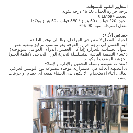
المعايير التقنية للمنتجات:
درجة حرارة العمل: 10-45 درجة مئوية
الضغط:<0.1Mpa
الجهد: 220 فولت / 50 هرتز / 380 فولت / 50 هرتز وهكذا
معدل استرداد المياه:90-95%
خصائص الأداء:
1عملية الفصل لا تتغير في المراحل، وبالتالي توفير الطاقة.
2يتم الفصل في درجة حرارة الغرفة وهو مناسب لتركيز وتنقية بعض
المواد الحساسة للحرارة (إذا كان العصير ، الدواء ، العوامل البيولوجية).
3غشاء التصفية الفائقة المتسلسلة لتجزئة الوزن الجزيئي لأنظمة الحلول
الجزيئية المتعددة المكونات.
4معدات بسيطة وسهلة التشغيل والإدارة والإصلاح
5. التصفية العالية هي استمرارية موحدة مصنوعة من البوليمر الجزيئي
العالي. أثناء الاستخدام ، لا يكون لدى الغشاء نفسه أي حطام أو جزيئات
تسقط.