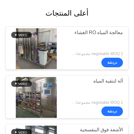
أعلى المنتجات
معالجة المياه RO الغشاء
negotiable MOQ:1 مجموعة/pcs
دردشة
آلة لتنقية المياه
negotiable MOQ:1 مجموعة/pcs
دردشة
الأشعة فوق البنفسجية