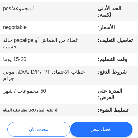
الحد الأدنى
1 مجموعة/pcs
مراقبة
لكمية:
الجودة
negotiable
الأسعار:
تفاصيل التغليف:
غطاء من القماش أو pacakge حالة
اتصل
خشبية
بنا
وقت التسليم:
15-20 يوما
شروط الدفع:
خطاب الاعتماد، D/A، D/P، T/T،، موني
أخبار
جرام
القدرة على
50 مجموعات / شهر
نتحدث
العرض:
الآن
,
تسليط الضوء:
آلة تنقية المياه RO
نظم تنقية المياه
خريطة
افضل سعر
نتحدث الآن
الموقع