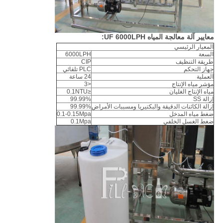
معايير آلة معالجة المياه UF 6000LPH:
المعيار الرئيسي
السعة
6000LPH
طريقة التنظيف
CIP
جهاز التحكم
PLC تلقائي
العملية
24 ساعة
مؤشر مياه الإنتاج
<3
مياه الإنتاج الغليان
≤0.1NTU
إزالة SS
99.99%
إزالة الكائنات الدقيقة والبكتيريا ومسببات الأمراض
99.99%
ضغط مياه المدخل
0.1-0.15Mpa
ضغط الغسل الخلفي
0.1Mpa