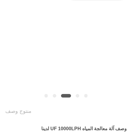
سياسة
الخصوصية
منتوج وصف
وصف آلة معالجة المياه UF 10000LPH لدينا