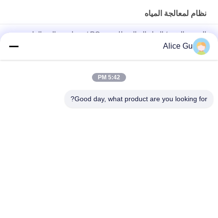
نظام لمعالجة المياه
الشرب النقي / المياه الصالحة للشرب RO / معدات معالجة التناضح
العكسي / مصنع / آلة / نظام / خط
Alice Gu
2T الشرب / المعدنية / خزان المياه النقية الفولاذ المقاوم للصدأ 304
5:42 PM
معدات التبادل الأيوني المعدنية / النقية لمياه الشرب / الدقة / تنقية
الخرطوشة / المصنع / الآلة / النظام
Good day, what product are you looking for?
فئات شعبية
جميع
شرب مصنع تعبئة 
ماء تعبئة آلة
المياه
آلة تعبئة المياه 5 
آلة تعبئة الساخنة
جالون
المشروبات الغازية 
آلة تعبئة عصير
ملء آلة