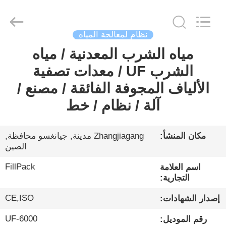
City
FILL-
PACK
Machinery
Co.,
Ltd.
نظام لمعالجة المياه
All
Rights
مياه الشرب المعدنية / مياه
الصفحة
Reserved.
الشرب UF / معدات تصفية
الرئيسية
الألياف المجوفة الفائقة / مصنع /
منتجات
آلة / نظام / خط
معلومات
مكان المنشأ:
Zhangjiagang مدينة, جيانغسو محافظة,
الصين
عنا
FillPack
اسم العلامة
التجارية:
جولة
CE,ISO
في
إصدار الشهادات:
المعمل
UF-6000
رقم الموديل: