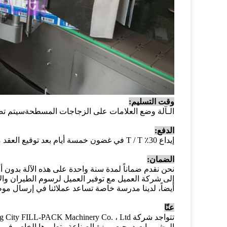
وقت التسليم:
الـ
آلة وضع العلامات على الزجاجات المسطحة
سيتم تصنيعها خلال 25 
الدفع:
إيداع 30٪ T / T في غضون خمسة أيام بعد توقيع العقد مقابل فاتورة البائع. رصيد 70٪ T / T قبل الشحن.
الضمان:
نحن نقدم ضماناً لمدة سنة واحدة على هذه الآلة بدون
إلى شركة العميل مع توفير العميل لرسوم الطيران والإ
أيضاً، لدينا مدرسة خاصة تساعد عملائنا في إرسال مو
عنّا