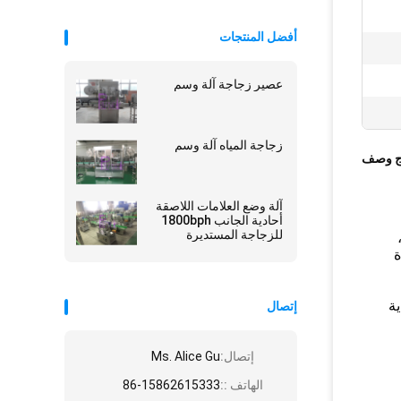
أفضل المنتجات
عصير زجاجة آلة وسم
زجاجة المياه آلة وسم
ج وصف
آلة وضع العلامات اللاصقة
أحادية الجانب 1800bph
للزجاجة المستديرة
الصغيرة
دة
ية
إتصال
إتصال:
Ms. Alice Gu
الهاتف ::
86-15862615333