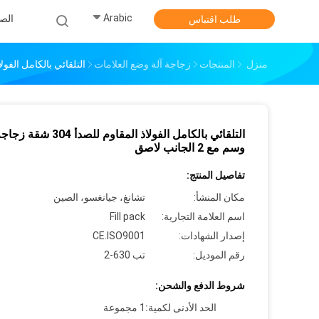
Arabic
الص
طلب اقتباس
منزل
المنتجات
زجاجة آلة وضع العلامات
التلقائي بالكامل الفولاذ المقاوم للصدأ 304 ش
التلقائي بالكامل الفولاذ المقاوم للصدأ 04
وسم مع 2 الجانب لاصق
تفاصيل المنتج:
مكان المنشأ:
تشانغ، جيانغسو، الصين
اسم العلامة التجارية:
Fill pack
إصدار الشهادات:
CE.ISO9001
رقم الموديل:
تب 630-2
شروط الدفع والشحن:
الحد الأدنى لكمية:
1 مجموعة