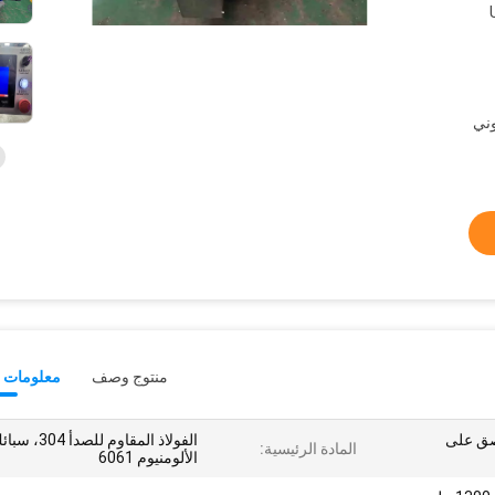
D/A، D/P،، موني
منتوج وصف
معلومات ت
لصق على
الفولاذ المقاوم للصدأ 304،
المادة الرئيسية:
الألومنيوم 6061