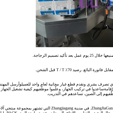
يوم عمل بعد تأكيد تصميم الزجاجة.
 أي تصرف بشري ونقدم قطع غيار مجانية لعام واحد للعميلوأرسل المه
قامةساعدوا في تركيب الجهاز، وعلّموا موظّفيهم كيفية تشغيل الجهاز 
ظّفيهم إلى الصين، تساعدهم في التدريب.
تتواجد شركة ZhangJiaGang City FILL-PACK Machinery Co. ، Ltd. في مدينة Zhangjiagang التي تشتهر بمجموعة منتج
المشروبات.دمجت ميزة الصناعة وتطورها الخاص في مجال البحث والتطوير، الإنتاج، المبيعات، خدمة ما بعد