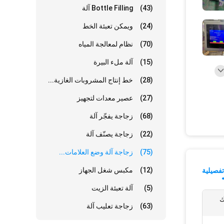
(43)
Bottle Filling آلة
(24)
ويمكن تعبئة الخط
(70)
نظام لمعالجة المياه
(15)
آلة ملء البيرة
(28)
خط إنتاج المشروبات الغازية...
(27)
عصير معدات لتجهيز
(68)
زجاجة يفجّر آلة
(22)
زجاجة يصنّف آلة
(75)
زجاجة آلة وضع العلامات...
(12)
مكبس شغل الجهاز
فصيلية
(5)
آلة تعبئة الزيت
 سبائك
(63)
زجاجة تعليب آلة