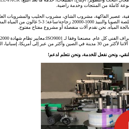
موعة كاملة من المنتجات وخدمة راضية.
ه النقية، عصير الفاكهة، مشروب الشاي، مشروب الحليب والمشروبات الغا
بقدرة 1000-20000 زجاجة/ساعة؛ خطوط إنتاج الخل،صلصة الصويا والنبيذ 1000-20000 زجاجة/ساعة؛ 3-5 غالون م
منتجاتنا تمر بفحص الجودة من قبل مكتب الجودة والإشراف الفني كل عام. مصنعنا وفقا لـ ISO9001:معايير نظام شهادة 2000
ونحصل على شهادة CE للتصدير إلى دول اليورويتم بيع آلاتنا لأكثر من 30 مدينة في الصين وأكثر من عبر إلى أمريكا، إسبان
لنقي، ونحن نفعل للخدمة، ونحن نتعلم لدعم!