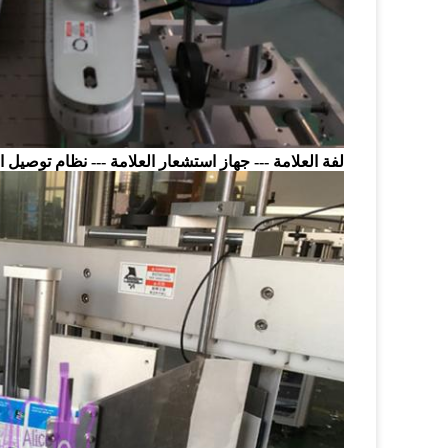
لفة العلامة --- جهاز استشعار العلامة --- نظام توصيل ا