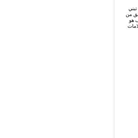
تبني
تحقق من
ف هو
لامات