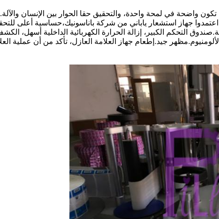
ن واضحة في لمحة واحدة، والتحقيق حقا الحوار بين الإنسان والآلة. 
 PLC، وأداء أكثر استقرارا.اعتمدوا جهاز استشعار ياباني من شركة باناسونيك،حساسية أعلى لل
ة.صندوق التحكم الكبير، إزالة الحرارة الكهربائية الداخلية أسهل، الكش
لألومنيوم.مظهر جيد.إطعام جهاز العلامة العازل، تأكد من أن عملية الع