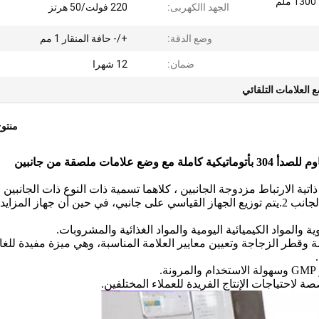
الطول 2500 ملم * العرض 1300 ملم
الجهد االكهربى:
220 فولت/50 هرتز
وضع الدقة:
+/- حافة المنقار 1 مم
ضمان:
12 شهرا
 العلامات التلقائي
منتو
 ملصقة من جانبين
ية الارتباط مزدوجة الجانبين ، كلاهما تسمية ذات النوع ذات الجانبين ،
وزيادة الإنتاج ، ولكن أيضًا نموذج الفوز معجون مزدوج الجانب 2.يتم توزيع الجهاز القياسي على جانبي، في حين أن جهاز المزاي
والمواد الكيميائية اليومية والمواد الغذائية والمشروبات.
مة وقطر الزجاجة وتعيين معايير العلامة المناسبة، وهي ميزة مفيدة للغا
حتياجات الإنتاج الفريدة للعملاء المختلفين.