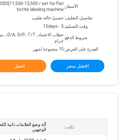
USD$11,500-13,500 / set for Flat
الأسعار:
bottle labeling machine
تفاصيل التغليف:
خشبيّ حالة تعليب
وقت التسليم:
5 - 15days
خطاب الاعتماد، ، T/T
شروط الدفع:
جرام
القدرة على العرض:
15 مجموعة/شهر
افضل سعر
اتصل
آلة وضع العلامات ذاتية ال
يكتب:
الوجهين