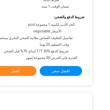
ضمان الوقت:
1 سنة
شروط الدفع والشحن:
الحد الأدنى لكمية:
1 مجموعة/pcs
الأسعار:
negotiable
تفاصيل التغليف:
القماش بطانية الشحن البحري يستح
وقت التسليم:
25 يوما
شروط الدفع:
30% T/T إيداع، 70% قبل الشحن
القدرة على العرض:
30 مجموعة/شهر
افضل سعر
اتصل