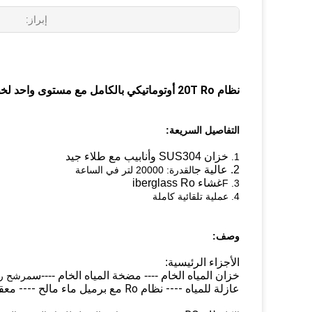
إبراز:
نظام 20T Ro أوتوماتيكي بالكامل مع مستوى واحد لخط معالجة المياه
التفاصيل السريعة:
خزان SUS304 وأنابيب مع طلاء جيد
1.
2. عالية ج
القدرة: 20000 لتر في الساعة
غشاء iberglass Ro
3. F
4. عملية تلقائية كاملة
وصف:
الأجزاء الرئيسية:
س
خزان المياه الخام ---- مضخة المياه الخام ----
مرشح رمل tz
عازلة للمياه ---- نظام Ro مع برميل ماء مالح ---- معقم للأشعة فوق البنفسجية ---- خزان تخزين المياه النقية