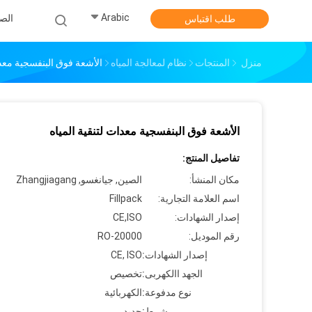
Arabic
الص
طلب اقتباس
منزل
المنتجات
نظام لمعالجة المياه
الأشعة فوق البنفسجية معدا
الأشعة فوق البنفسجية معدات لتنقية المياه
تفاصيل المنتج:
مكان المنشأ:
الصين, جيانغسو, Zhangjiagang
اسم العلامة التجارية:
Fillpack
إصدار الشهادات:
CE,ISO
رقم الموديل:
RO-20000
إصدار الشهادات:
CE, ISO
الجهد االكهربى:
تخصيص
نوع مدفوعة:
الكهربائية
شرط:
جديد