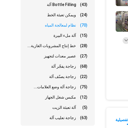
(43)
Bottle Filling آلة
(24)
ويمكن تعبئة الخط
(70)
نظام لمعالجة المياه
(15)
آلة ملء البيرة
(28)
خط إنتاج المشروبات الغازية...
(27)
عصير معدات لتجهيز
(68)
زجاجة يفجّر آلة
(22)
زجاجة يصنّف آلة
(75)
زجاجة آلة وضع العلامات...
(12)
مكبس شغل الجهاز
(5)
آلة تعبئة الزيت
(63)
زجاجة تعليب آلة
فصيلية