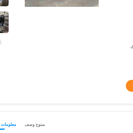
ق
منتوج وصف
معلومات ت