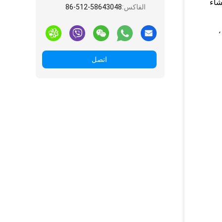
اء
الفاكس:
86-512-58643048
،
اتصل